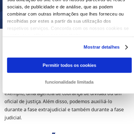
sociais, de publicidade e de análise, que as podem
Enviar uma cobrança
combinar com outras informações que lhes forneceu ou
recolhidas por estes a partir da sua utilização dos
respetivos serviços. Concorda com os nossos cookies se
continuar a utilizar o nosso website.
A SUA POSIÇÃO FICA MAIS
Mostrar detalhes
FORTE COM UM ADVOGADO DE
RECUPERAÇÃO DE DÍVIDAS
Permitir todos os cookies
Advogados de recuperação de dívidas possuem mais
funcionalidade limitada
recursos para pressionar o seu devedor do que, por
exemplo, uma agência de cobrança de dívidas ou um
oficial de justiça. Além disso, podemos auxiliá-lo
durante a fase extrajudicial e também durante a fase
judicial.