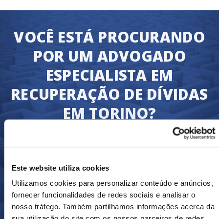
VOCÊ ESTÁ PROCURANDO
POR UM ADVOGADO
ESPECIALISTA EM
RECUPERAÇÃO DE DÍVIDAS
EM TORINO?
Nós garantiremos que você receberá
àquilo a que você tem direito rapidamente,
ou seja, o pagamento de suas faturas.
Este website utiliza cookies
Transfira o seu caso de cobrança de dívidas
Utilizamos cookies para personalizar conteúdo e anúncios,
hoje e nós começaremos imediatamente o
fornecer funcionalidades de redes sociais e analisar o
processo de recuperação de dívidas.
nosso tráfego. Também partilhamos informações acerca da
sua utilização do site com os nossos parceiros de redes