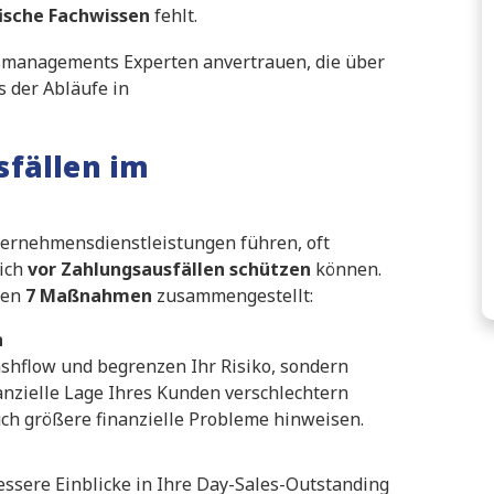
ische Fachwissen
fehlt.
gsmanagements Experten anvertrauen, die über
s der Abläufe in
sfällen im
nternehmensdienstleistungen führen, oft
ich
vor Zahlungsausfällen schützen
können.
ten
7 Maßnahmen
zusammengestellt:
n
shflow und begrenzen Ihr Risiko, sondern
nanzielle Lage Ihres Kunden verschlechtern
uch größere finanzielle Probleme hinweisen.
essere Einblicke in Ihre Day-Sales-Outstanding