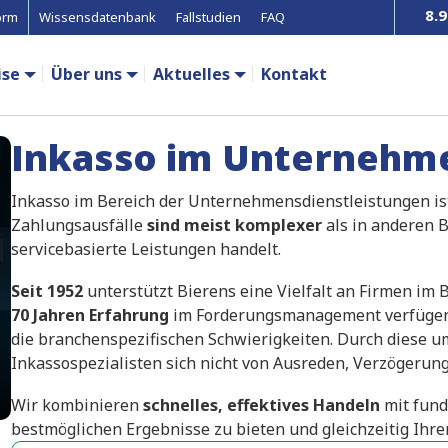
8.9
orm
Wissensdatenbank
Fallstudien
FAQ
ise
Über uns
Aktuelles
Kontakt
Inkasso im Unternehm
Inkasso im Bereich der Unternehmensdienstleistungen ist 
Zahlungsausfälle
sind meist komplexer
als in anderen B
servicebasierte Leistungen handelt.
Seit 1952
unterstützt Bierens eine Vielfalt an Firmen im
70 Jahren Erfahrung
im Forderungsmanagement verfügen 
die branchenspezifischen Schwierigkeiten. Durch diese 
Inkassospezialisten sich nicht von Ausreden, Verzögerun
Wir kombinieren
schnelles, effektives Handeln
mit fund
bestmöglichen Ergebnisse zu bieten und gleichzeitig Ihr