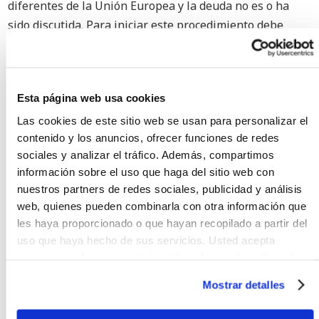
diferentes de la Unión Europea y la deuda no es o ha
sido discutida. Para iniciar este procedimiento debe
rellenarse un formulario estándar que se dirigirá al
juzgado competente. El juzgado emitirá una orden de
pago que se notificará al deudor y éste tendrá 30 días
Esta página web usa cookies
para responder. Si no se recibe respuesta, el juzgado
certificará un título que será ejecutable en cualquiera
Las cookies de este sitio web se usan para personalizar el
contenido y los anuncios, ofrecer funciones de redes
de los países de la Unión Europea.
sociales y analizar el tráfico. Además, compartimos
En caso de que el deudor responda a la orden
información sobre el uso que haga del sitio web con
oponiéndose, el procedimiento monitorio europeo
nuestros partners de redes sociales, publicidad y análisis
revertirá en el procedimiento ordinario correspondiente
web, quienes pueden combinarla con otra información que
en el país donde se haya interpuesto la demanda de
les haya proporcionado o que hayan recopilado a partir del
procedimiento monitorio.
uso que haya hecho de sus servicios. Usted acepta
nuestras cookies si continúa utilizando nuestro sitio web.
MÁS INFORMACIÓN
Mostrar detalles
¿Quiere recibir más información sobre diferentes