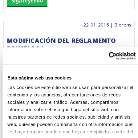
Siga leyendo
22-01-2015 | Bierens
MODIFICACIÓN DEL REGLAMENTO
BRUSELAS I
Siga leyendo
Esta página web usa cookies
Las cookies de este sitio web se usan para personalizar el
20-11-2014 | Bierens
contenido y los anuncios, ofrecer funciones de redes
sociales y analizar el tráfico. Además, compartimos
EL USO DE GARANTÍAS A PRIMER
información sobre el uso que haga del sitio web con
REQUERIMIENTO COMO MEDIO DE
nuestros partners de redes sociales, publicidad y análisis
web, quienes pueden combinarla con otra información que
PAGO
les haya proporcionado o que hayan recopilado a partir del