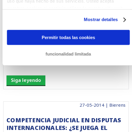
uso que haya hecho de sus servicios. Usted acepta
Siga leyendo
nuestras cookies si continúa utilizando nuestro sitio web.
Mostrar detalles
17-10-2014 | Bierens
Permitir todas las cookies
LE PRESENTAMOS A NUESTRO
LETRADO RUMANO ALEXANDRU
funcionalidad limitada
BUZAMET
Siga leyendo
27-05-2014 | Bierens
COMPETENCIA JUDICIAL EN DISPUTAS
INTERNACIONALES: ¿SE JUEGA EL