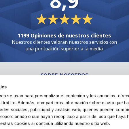
8,9
1199 Opiniones de nuestros clientes
Nuestros clientes valoran nuestros servicios con
una puntuación superior a la media.
SOBRE NOSOTROS
Nuestro equipo
ies
Nuestra Fuerza
web se usan para personalizar el contenido y los anuncios, ofrec
Historia
el tráfico. Además, compartimos información sobre el uso que ha
Referencias
edes sociales, publicidad y análisis web, quienes pueden combin
proporcionado o que hayan recopilado a partir del uso que haya
Vacantes
estras cookies si continúa utilizando nuestro sitio web.