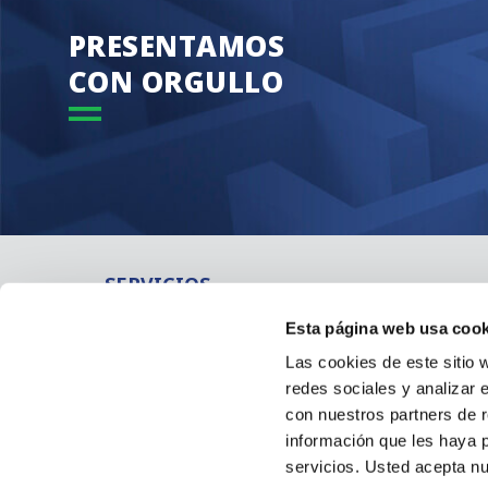
PRESENTAMOS
CON ORGULLO
SERVICIOS
Recobro de impagados internacional
Esta página web usa cook
Recobro de impagos en España
Las cookies de este sitio 
Recobro de créditos fuera de Europa
redes sociales y analizar 
Gestión de Créditos
con nuestros partners de r
información que les haya 
servicios. Usted acepta nu