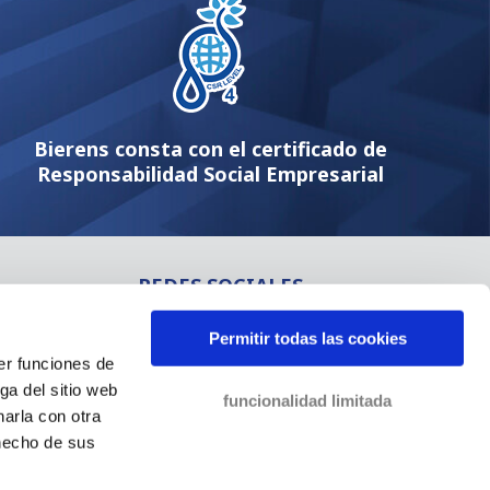
Bierens consta con el certificado de
Responsabilidad Social Empresarial
REDES SOCIALES
LinkedIn
Permitir todas las cookies
Instagram
er funciones de
Vimeo
ga del sitio web
funcionalidad limitada
YouTube
arla con otra
 hecho de sus