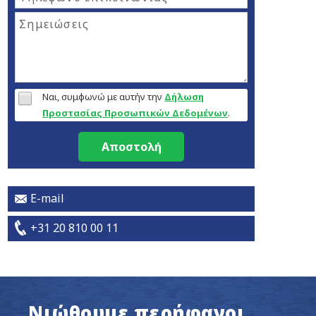
Ναι, συμφωνώ με αυτήν την
Δήλωση
Προστασίας Προσωπικών Δεδομένων
.
Αποστολή
E-mail
+31 20 810 00 11
Νιώθουμε περήφανοι