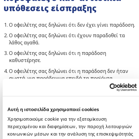
υπόθεσεις είσπραξης
Ο οφειλέτης σας δηλώνει ότι δεν έχει γίνει παράδοση.
Ο οφειλέτης σας δηλώνει ότι έχουν παραδοθεί τα
λάθος αγαθά.
Ο οφειλέτης σας δηλώνει ότι η παράδοση
καθυστέρησε.
Ο οφειλέτης σας δηλώνει ότι η παράδοση δεν ήταν
σωστή, για παράδειγμα επειδή τα προϊόντα
παρουσιάζουν ελάττωμα.
Ο οφειλέτης σας δηλώνει ότι υπέστη ζημία.
Αυτή η ιστοσελίδα χρησιμοποιεί cookies
Πορεία μιας κατ’ αντιδικίαν
Χρησιμοποιούμε cookie για την εξατομίκευση
υπόθεσης
περιεχομένου και διαφημίσεων, την παροχή λειτουργιών
κοινωνικών μέσων και την ανάλυση της επισκεψιμότητάς
Με μια κατ’ αντιδικία υπόθεση είσπραξης οφειλών, δεν