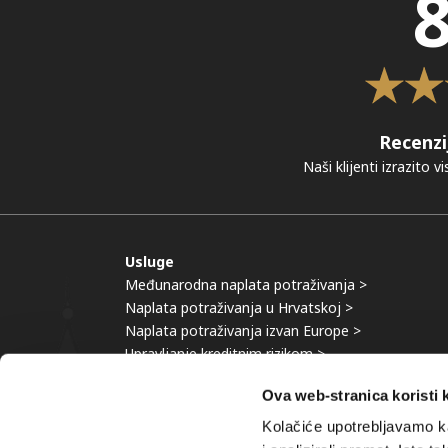
8
Recenzi
Naši klijenti izrazito 
Usluge
Međunarodna naplata potraživanja >
Naplata potraživanja u Hrvatskoj >
Naplata potraživanja izvan Europe >
Upravljanje kreditnim rizikom >
Banka znanja >
Ova web-stranica koristi 
Kolačiće upotrebljavamo ka