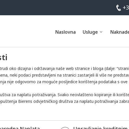
+3
Naslovna
Usluge
Naknad
ti
udi oko dizajna i održavanja naše web stranice i bloga (dalje: “strani
, neki podaci predstavljeni na stranici zastarjeli ili više ne predsta
anja nije odgovorno za moguće posljedice korištenja podataka s ove 
uštva za naplatu potraživanja. Svako neovlašteno kopiranje ili korišt
puštenja Bierens odvjetničkog društva za naplatu potraživanja zabra
arodna Naplata
Upravljanje kreditnim