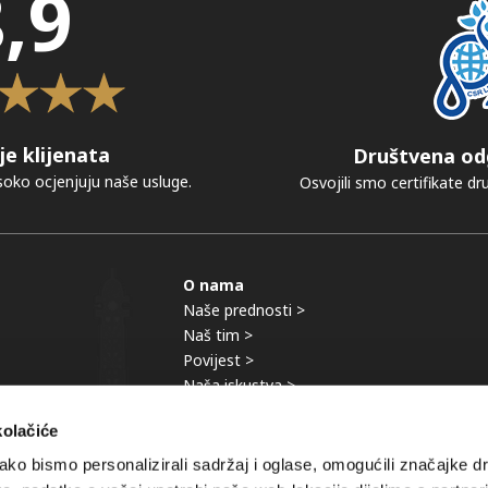
,9
je klijenata
Društvena od
visoko ocjenjuju naše usluge.
Osvojili smo certifikate d
O nama
Naše prednosti >
Naš tim >
Povijest >
Naša iskustva >
kolačiće
ko bismo personalizirali sadržaj i oglase, omogućili značajke d