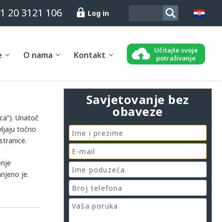
1 20 3121 106
Log in
Učitajte svoje
e
O nama
Kontakt
potraživanje
Savjetovanje bez
obaveze
ca”). Unatoč
vljaju točno
stranice.
enje
njeno je.