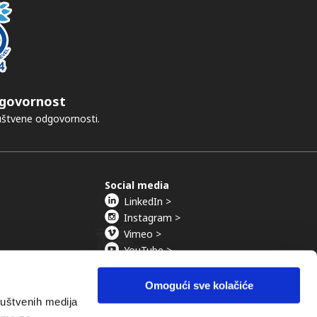
govornost
ruštvene odgovornosti.
Social media
LinkedIn >
Instagram >
Vimeo >
YouTube >
Omogući sve kolačiće
ruštvenih medija