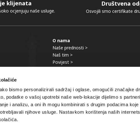
je klijenata
Društvena od
visoko ocjenjuju naše usluge.
Osvojili smo certifikate d
O nama
Naše prednosti >
Naš tim >
Povijest >
Naša iskustva >
kolačiće
ko bismo personalizirali sadržaj i oglase, omogućili značajke d
tako, podatke o vašoj upotrebi naše web-lokacije dijelimo s partne
je i analizu, a oni ih mogu kombinirati s drugim podacima koje st
zjava odricanja od odgovornosti
|
Cookies
|
Privacy
|
Bierens Debt 
potrebljavali njihove usluge. Nastavkom korištenja naših internets
Pitanja:
+31 20 3121 106
.
kolačića.