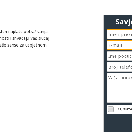
Savj
feri naplate potraživanja.
osti i shvaćaju Vaš slučaj
 Vaše šanse za uspješnom
Da, slaž