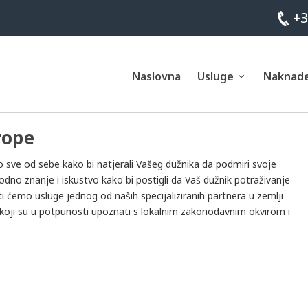
+3
Naslovna
Usluge
Naknad
rope
mo sve od sebe kako bi natjerali Vašeg dužnika da podmiri svoje
dno znanje i iskustvo kako bi postigli da Vaš dužnik potraživanje
i ćemo usluge jednog od naših specijaliziranih partnera u zemlji
 koji su u potpunosti upoznati s lokalnim zakonodavnim okvirom i