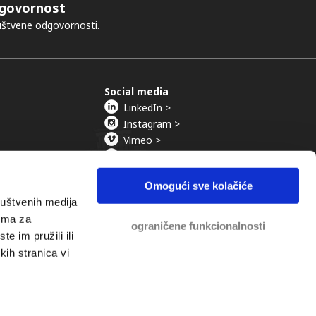
govornost
ruštvene odgovornosti.
Social media
LinkedIn >
Instagram >
Vimeo >
YouTube >
Omogući sve kolačiće
ruštvenih medija
rima za
ograničene funkcionalnosti
e im pružili ili
Recovery Lawyers.
kih stranica vi