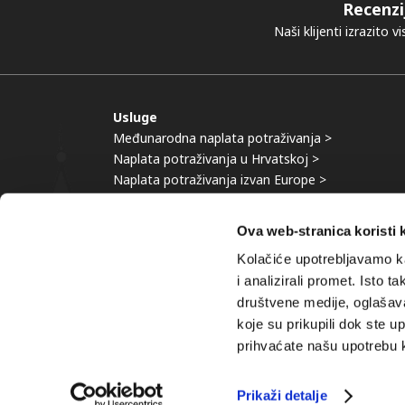
Recenzi
Naši klijenti izrazito 
Usluge
Međunarodna naplata potraživanja >
Naplata potraživanja u Hrvatskoj >
Naplata potraživanja izvan Europe >
Upravljanje kreditnim rizikom >
Banka znanja >
Ova web-stranica koristi 
Kolačiće upotrebljavamo ka
i analizirali promet. Isto 
društvene medije, oglašavan
© 2013-
2026 |
I
koje su prikupili dok ste u
prihvaćate našu upotrebu 
Prikaži detalje