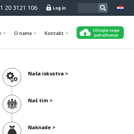
1 20 3121 106
Log in
Učitajte svoje
e
O nama
Kontakt
potraživanje
Naša iskustva >
Naš tim >
Naknade >