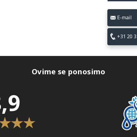
E-mail
+31 20 3
Ovime se ponosimo
,9