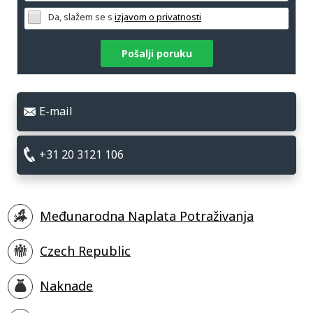
Da, slažem se s
izjavom o privatnosti
Pošalji poruku
E-mail
+31 20 3121 106
Međunarodna Naplata Potraživanja
Czech Republic
Naknade