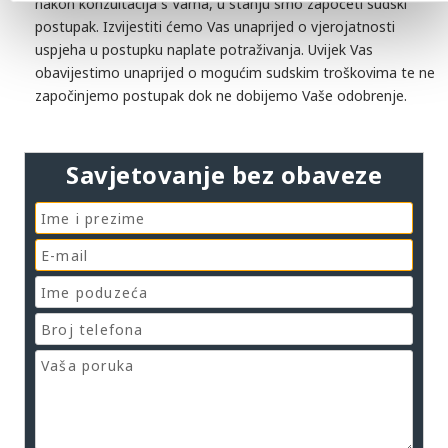
nakon konzultacija s Vama, u stanju smo započeti sudski
postupak. Izvijestiti ćemo Vas unaprijed o vjerojatnosti
uspjeha u postupku naplate potraživanja. Uvijek Vas
obavijestimo unaprijed o mogućim sudskim troškovima te ne
započinjemo postupak dok ne dobijemo Vaše odobrenje.
Savjetovanje bez obaveze