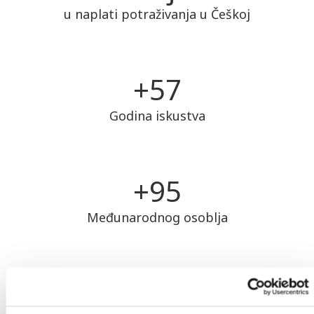
u naplati potraživanja u Češkoj
+
58
Godina iskustva
+
97
Međunarodnog osoblja
Postupak naplate potraživanja
Naplata potraživanja može se podijeliti u dvije faze. Za vrijeme