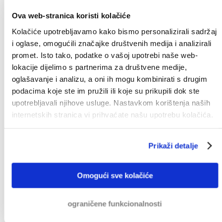
izvansudskog postupka, naplata se vrši bez intervencije suda. Za
Ova web-stranica koristi kolačiće
vrijeme sudskog postupka, sud je upleten. Budući smo
Kolačiće upotrebljavamo kako bismo personalizirali sadržaj
odvjetničko društvo, možemo Vam pomoći u obje faze. Većina
i oglase, omogućili značajke društvenih medija i analizirali
predmeta riješi se bez intervencije suda.
promet. Isto tako, podatke o vašoj upotrebi naše web-
lokacije dijelimo s partnerima za društvene medije,
1. Izvansudska naplata potraživanja
oglašavanje i analizu, a oni ih mogu kombinirati s drugim
podacima koje ste im pružili ili koje su prikupili dok ste
Načelno, uvijek započinjemo postupak naplate potraživanja
upotrebljavali njihove usluge. Nastavkom korištenja naših
izvansudskim putem. Nastojimo izbjeći potrebu intervencije
suda, budući je to u pravilu uvijek skuplja opcija.
internetskih stranica vi prihvaćate našu upotrebu kolačića.
Kontaktiramo Vašeg klijenta i tražimo ga da plati. U ponekim
slučajevima, razgovarati ćemo s Vašim dužnikom lice u lice.
Prikaži detalje
Ako dužnik ne plati u određenom roku, po Vašoj uputi
započeti ćemo sudski postupak. Najava sudskog postupka
često će natjerati Vašeg klijenta da plati račun.
Omogući sve kolačiće
2. Sudska naplata potraživanja
ograničene funkcionalnosti
Ukoliko Vaš dužnik odbija platiti u izvansudskom postupku,