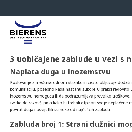
3 uobičajene zablude u vezi s
Naplata duga u inozemstvu
Poslovanje s međunarodnom strankom često uključuje dodatne iz
komunikaciju, posebno kada nastanu sukobi. U praksi redovito vi
inozemstvu nemoguća ili da podrazumijeva prevelike troškove
tvrtke do razmišljanja kako bi trebali otpisati svoje neplaćene r
povrat duga i osvijetlili su neke od najčešćih zabluda.
Zabluda broj 1: Strani dužnici mog