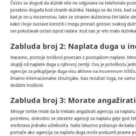
Često se dogodi da dužnik više ne odgovara na telefonske pozive,
posebno događa kod stranih dužnika. Nadaju se da ćete, kad se s
kad je on u inozemstvu. Iako se stranim dužnicima čini lakše skr
kako i koje sustave koristiti i mogu pronaći gotovo svakog duž
oni pokušavali ostati ispod radara. Kod nas je vrlo malo dužnika 
Zabluda broj 2: Naplata duga u i
Naravno, postoje troškovi povezani s postupkom naplate. Mnog
skuplji od naplate duga u njihovoj zemlji. Ovu je poteškoću jedn
agencije za prikupljanje duga nisu aktivne na inozemnom tržištu
Imamo internacionalne stručnjake. Kao rezultat toga, ne samo 
dodatni troškovi.
Zabluda broj 3: Morate angažirati
Mnoge tvrtke misle da bi trebalo angažirati agenciju za naplatu
potrebno, slobodno se obratite agenciji za naplatu gdje god žel
sredstava jednako učinkovita. Naše iskustvo pokazuje da kada s
pomaže ako agencija za naplatu duga može poduzeti pravne pos