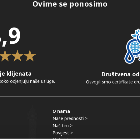
Ovime se ponosimo
,9
je klijenata
Društvena od
visoko ocjenjuju naše usluge.
Osvojili smo certifikate d
O nama
Naše prednosti >
Naš tim >
Povijest >
Naša iskustva >