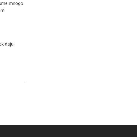
a tome mnogo
nam
ek daju