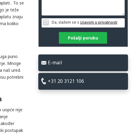
plati . To se
go je teže
aplatu znaju
Da, slažem se s
izjavom o privatnosti
 ma koliko
Pošalji poruku
duga puno
E-mail
anje. Mnoge
a naš ured.
isu potrebni
+31 20 3121 106
a
o uopće nije
anje
 također
ski postupak