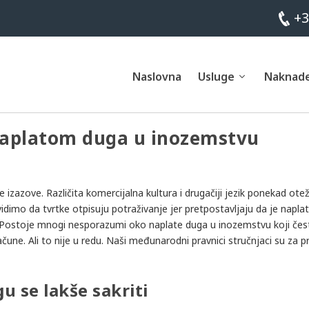
+3
Naslovna
Usluge
Naknad
 naplatom duga u inozemstvu
azove. Različita komercijalna kultura i drugačiji jezik ponekad ote
dimo da tvrtke otpisuju potraživanje jer pretpostavljaju da je naplat
. Postoje mnogi nesporazumi oko naplate duga u inozemstvu koji če
ačune. Ali to nije u redu. Naši međunarodni pravnici stručnjaci su za p
u se lakše sakriti