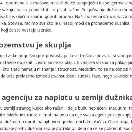
 opomene ili e-mailove, misleći da će to spriječiti da se vjerovnik na
akriju, na kraju odustati i otpisati račun. Posjećivanje dužnika mno
ivati se, obično znamo gdje ih pronaći. Naši inozemni stručnjaci za n
nika. Štoviše, radimo sve što je u našoj moći da pronađemo dužnika,
koji zaista nestaju u zraku.
nozemstvu je skuplja
e tvrtke pogrešno pretpostavljaju da su troškovi povrata stranog 
ostavno objasniti: često se mora uključiti vanjska strana za prikuplj
, što znači nemaju ni znanje i stručnost. Međutim, to se ne odnosi n
da brže prelazimo između izvansudske i sudske faze, nego također n
 agenciju za naplatu u zemlji dužnik
 u zemlji stranog kupca ako računi i dalje budu neplaćeni. Međutim, t
ite. Međutim, morate imati na umu da nije svaka agencija za prikuplj
e dužnicima obrati na njihovom jeziku, oni brže plaćaju. Osim toga,
tupke protiv dužnika ako je potrebno. Ideja da će se pokrenuti sud