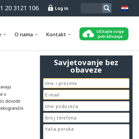
1 20 3121 106
Log in
Učitajte svoje
e
O nama
Kontakt
potraživanje
Savjetovanje bez
obaveze
žavaju
a u
sto dovode
rekogranični