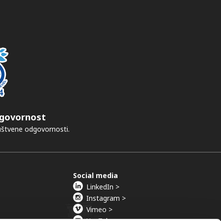
govornost
ruštvene odgovornosti.
Social media
LinkedIn >
Instagram >
Vimeo >
YouTube >