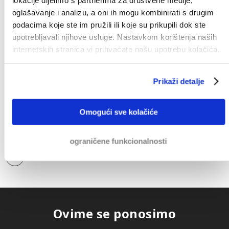
E-mail
oglašavanje i analizu, a oni ih mogu kombinirati s drugim
podacima koje ste im pružili ili koje su prikupili dok ste
+31 20 3121 106
upotrebljavali njihove usluge. Nastavkom korištenja naših
internetskih stranica vi prihvaćate našu upotrebu kolačića.
Naplata potraživanja u Hrvatskoj
Prikaži detalje
Međunarodna Naplata Potraživanja
Omogući sve kolačiće
Upravljanje kreditnim rizikom
ograničene funkcionalnosti
Naš tim
Ovime se ponosimo