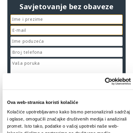
Savjetovanje bez obaveze
Da, slažem se s
izjavom o privatnosti
Ova web-stranica koristi kolačiće
Pošalji poruku
Kolačiće upotrebljavamo kako bismo personalizirali sadržaj
i oglase, omogućili značajke društvenih medija i analizirali
promet. Isto tako, podatke o vašoj upotrebi naše web-
lokacije dijelimo s partnerima za društvene medije,