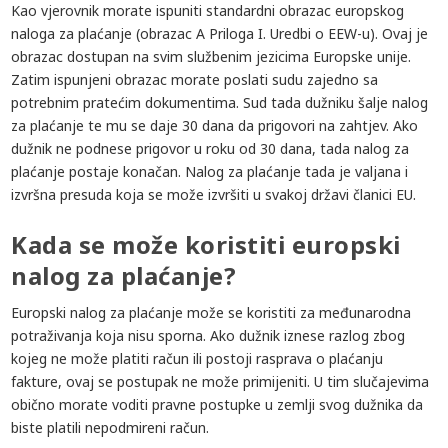
Kao vjerovnik morate ispuniti standardni obrazac europskog
naloga za plaćanje (obrazac A Priloga I. Uredbi o EEW-u). Ovaj je
obrazac dostupan na svim službenim jezicima Europske unije.
Zatim ispunjeni obrazac morate poslati sudu zajedno sa
potrebnim pratećim dokumentima. Sud tada dužniku šalje nalog
za plaćanje te mu se daje 30 dana da prigovori na zahtjev. Ako
dužnik ne podnese prigovor u roku od 30 dana, tada nalog za
plaćanje postaje konačan. Nalog za plaćanje tada je valjana i
izvršna presuda koja se može izvršiti u svakoj državi članici EU.
Kada se može koristiti europski
nalog za plaćanje?
Europski nalog za plaćanje može se koristiti za međunarodna
potraživanja koja nisu sporna. Ako dužnik iznese razlog zbog
kojeg ne može platiti račun ili postoji rasprava o plaćanju
fakture, ovaj se postupak ne može primijeniti. U tim slučajevima
obično morate voditi pravne postupke u zemlji svog dužnika da
biste platili nepodmireni račun.