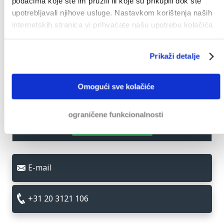
podacima koje ste im pružili ili koje su prikupili dok ste
upotrebljavali njihove usluge. Nastavkom korištenja naših
internetskih stranica vi prihvaćate našu upotrebu kolačića.
Prikaži detalje
Omogući sve kolačiće
Da, slažem se s
izjavom o privatnosti
ograničene funkcionalnosti
Pošalji poruku
E-mail
+31 20 3121 106