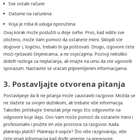
Sve ostale račune
Datume na računima
Koja je roba ili usluga isporučena
Ovaj korak može poslužiti u dvije svrhe. Prvo, kad vidite sve
izloženo, može Vam pomoći da ostanete mirni. Sklopili ste
dogovor i, logično, trebalo bi ga poštovati. Drugo, izgovore ćete
moći rješavati činjenicama, a ne osjećajima. Postoji nekoliko
dobrih razloga za neplaćanja, ali imajte na umu da ste ugovorili
sporazum. Nastavite se vraćati pripremljenim informacijama.
3. Postavljajte otvorena pitanja
Postavljanje da ili ne pitanja može zaustaviti razgovor. Možda se
ne slažete sa svojim dužnikom, ali trebate više informacija.
Također, pričekajte trenutak prije nego što odgovorite na
odgovore koje daju. Ovo Vam može pomoći da ostanete mirni i
profesionalni i pružite im više prostora za razgovor. Kada
planiraju platiti? Planiraju li uopće? Što više razgovaraju, više
ćete imati informacija kad dođe vrijeme za pregovore.