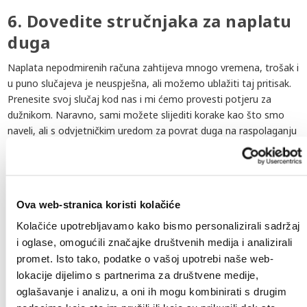
6. Dovedite stručnjaka za naplatu
duga
Naplata nepodmirenih računa zahtijeva mnogo vremena, trošak i
u puno slučajeva je neuspješna, ali možemo ublažiti taj pritisak.
Prenesite svoj slučaj kod nas i mi ćemo provesti potjeru za
dužnikom. Naravno, sami možete slijediti korake kao što smo
naveli, ali s odvjetničkim uredom za povrat duga na raspolaganju
imamo više alata, posebno poznavanje zakona, kako bismo
osigurali da smo uspješni i da Vam vratimo novac – brzo.
Ova web-stranica koristi kolačiće
Kolačiće upotrebljavamo kako bismo personalizirali sadržaj
Savjetovanje bez obaveze
i oglase, omogućili značajke društvenih medija i analizirali
promet. Isto tako, podatke o vašoj upotrebi naše web-
lokacije dijelimo s partnerima za društvene medije,
oglašavanje i analizu, a oni ih mogu kombinirati s drugim