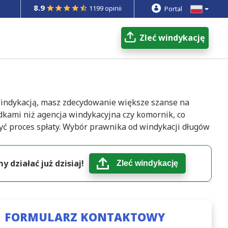
8.9
1199 opinii
Portal
Zleć windykację
windykacją, masz zdecydowanie większe szanse na
dkami niż agencja windykacyjna czy komornik, co
yć proces spłaty. Wybór prawnika od windykacji długów
 działać już dzisiaj!
Zleć windykację
FORMULARZ KONTAKTOWY