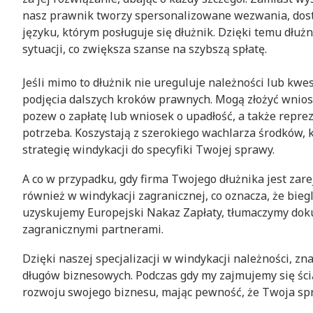
nasz prawnik tworzy spersonalizowane wezwania, dost
języku, którym posługuje się dłużnik. Dzięki temu dłuż
sytuacji, co zwiększa szanse na szybszą spłatę.
Jeśli mimo to dłużnik nie ureguluje należności lub kwe
podjęcia dalszych kroków prawnych. Mogą złożyć wnios
pozew o zapłatę lub wniosek o upadłość, a także reprez
potrzeba. Koszystają z szerokiego wachlarza środków, 
strategię windykacji do specyfiki Twojej sprawy.
A co w przypadku, gdy firma Twojego dłużnika jest zar
również w windykacji zagranicznej, co oznacza, że bi
uzyskujemy Europejski Nakaz Zapłaty, tłumaczymy doku
zagranicznymi partnerami.
Dzięki naszej specjalizacji w windykacji należności, 
długów biznesowych. Podczas gdy my zajmujemy się ści
rozwoju swojego biznesu, mając pewność, że Twoja spr