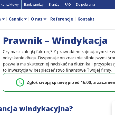
 kontaktowy
Bank wiedzy
Branże
FAQ
Do pobrania
a
Cennik
O nas
Referencje
Kontakt
Prawnik – Windykacja
Czy masz zaległą fakturę? Z prawnikiem zajmującym się 
odzyskanie długu. Dysponuje on znacznie silniejszymi śro
pozwala mu skuteczniej naciskać na dłużnika i przyspiesz
to inwestycja w bezpieczeństwo finansowe Twojej firmy.
Zgłoś swoją sprawę przed 16:00, a zaczniemy
gencja windykacyjna?