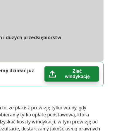
h i dużych przedsiębiorstw
emy działać już
Zleć
windykację
 to, że płacisz prowizję tylko wtedy, gdy
obieramy tylko opłatę podstawową, która
zyskać koszty windykacji, w tym prowizję od
rezultacie, dostarczamy jakość usług prawnych