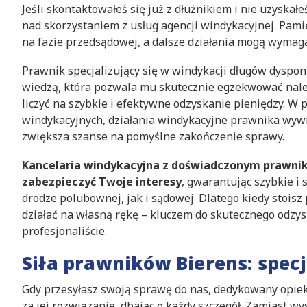
Jeśli skontaktowałeś się już z dłużnikiem i nie uzyska
nad skorzystaniem z usług agencji windykacyjnej. Pamię
na fazie przedsądowej, a dalsze działania mogą wymag
Prawnik specjalizujący się w windykacji długów dysp
wiedzą, która pozwala mu skutecznie egzekwować nale
liczyć na szybkie i efektywne odzyskanie pieniędzy. W 
windykacyjnych, działania windykacyjne prawnika wywie
zwiększa szanse na pomyślne zakończenie sprawy.
Kancelaria windykacyjna z doświadczonym prawnikie
zabezpieczyć Twoje interesy
, gwarantując szybkie i
drodze polubownej, jak i sądowej. Dlatego kiedy stoisz
działać na własną rękę – kluczem do skutecznego odzys
profesjonaliście.
Siła prawników Bierens: spec
Gdy przesyłasz swoją sprawę do nas, dedykowany opi
za jej rozwiązanie, dbając o każdy szczegół. Zamiast w