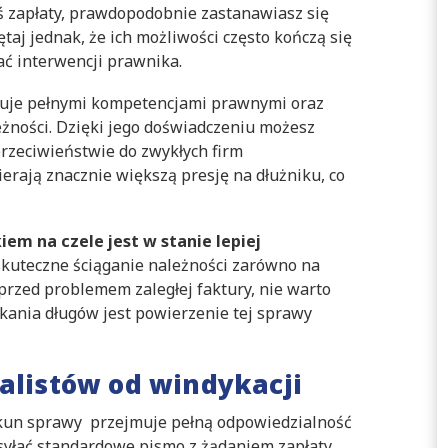
łeś zapłaty, prawdopodobnie zastanawiasz się
taj jednak, że ich możliwości często kończą się
ać interwencji prawnika.
onuje pełnymi kompetencjami prawnymi oraz
żności. Dzięki jego doświadczeniu możesz
przeciwieństwie do zwykłych firm
rają znacznie większą presję na dłużniku, co
m na czele jest w stanie lepiej
 skuteczne ściąganie należności zarówno na
 przed problemem zaległej faktury, nie warto
kania długów jest powierzenie tej sprawy
jalistów od windykacji
ekun sprawy przejmuje pełną odpowiedzialność
ysyłać standardowe pismo z żądaniem zapłaty,