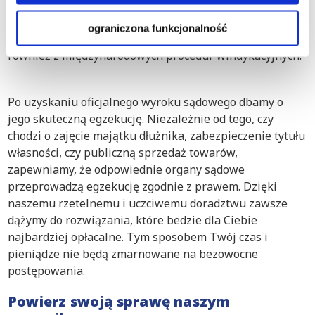
doskonale orientują się w procesach prawnych w
Kaliszu, zapewniając kompleksową pomoc dostosowaną
ograniczona funkcjonalność
do Twoich potrzeb. Jeśli będzie to możliwe, skorzystamy
również z międzynarodowych procedur windykacyjnych.
Po uzyskaniu oficjalnego wyroku sądowego dbamy o
jego skuteczną egzekucję. Niezależnie od tego, czy
chodzi o zajęcie majątku dłużnika, zabezpieczenie tytułu
własności, czy publiczną sprzedaż towarów,
zapewniamy, że odpowiednie organy sądowe
przeprowadzą egzekucję zgodnie z prawem. Dzięki
naszemu rzetelnemu i uczciwemu doradztwu zawsze
dążymy do rozwiązania, które bedzie dla Ciebie
najbardziej opłacalne. Tym sposobem Twój czas i
pieniądze nie będą zmarnowane na bezowocne
postępowania.
Powierz swoją sprawę naszym