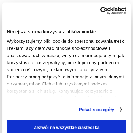
Sprawdź, jak inni ocenili nasze usługi
windykacyjne
Nasi prawnicy specjalizujący się w windykacji zajmują
Niniejsza strona korzysta z plików cookie
się sprawami o różnej skali, od małych firm po
międzynarodowe korporacje. Nieustannie dążymy do
Wykorzystujemy pliki cookie do spersonalizowania treści
odzyskania Twoich należności, ponieważ wierzymy, że
i reklam, aby oferować funkcje społecznościowe i
każda transakcja powinna być uczciwie zrealizowana
analizować ruch w naszej witrynie. Informacje o tym, jak
przez obie strony. Sprawdź nasze dotychczasowe
korzystasz z naszej witryny, udostępniamy partnerom
osiągnięcia oraz uzyskane
referencje
, aby zobaczyć, jak
społecznościowym, reklamowym i analitycznym.
w przeszłości pomogliśmy innym firmom w sytuacji
Partnerzy mogą połączyć te informacje z innymi danymi
podobnej do Twojej.
otrzymanymi od Ciebie lub uzyskanymi podczas
korzystania z ich usług. Kontynuując korzystanie z
Jesteśmy również do Twojej dyspozycji
naszej witryny, zgadasz się na używanie plików cookie.
w kwestiach sporów sądowych w Kaliszu
Pokaż szczegóły
Skorzystaj z naszych usług zarówno w zakresie
pozasądowych, jak i sądowych procedur windykacyjnych
w Polsce. Nasi prawnicy specjalizujący się w windykacji
Zezwól na wszystkie ciasteczka