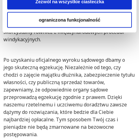
w Polsce. Nasi prawnicy specjalizujący się w windykacji
Zezwól na wszystkie ciasteczka
doskonale orientują się w procesach prawnych w
Radomiu, zapewniając kompleksową pomoc
ograniczona funkcjonalność
dostosowaną do Twoich potrzeb. Jeśli będzie to możliwe,
skorzystamy również z międzynarodowych procedur
windykacyjnych.
Po uzyskaniu oficjalnego wyroku sądowego dbamy o
jego skuteczną egzekucję. Niezależnie od tego, czy
chodzi o zajęcie majątku dłużnika, zabezpieczenie tytułu
własności, czy publiczną sprzedaż towarów,
zapewniamy, że odpowiednie organy sądowe
przeprowadzą egzekucję zgodnie z prawem. Dzięki
naszemu rzetelnemu i uczciwemu doradztwu zawsze
dążymy do rozwiązania, które bedzie dla Ciebie
najbardziej opłacalne. Tym sposobem Twój czas i
pieniądze nie będą zmarnowane na bezowocne
postępowania.