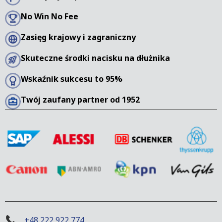
No Win No Fee
Zasięg krajowy i zagraniczny
Skuteczne środki nacisku na dłużnika
Wskaźnik sukcesu to 95%
Twój zaufany partner od 1952
+48 222 922 774