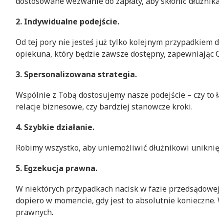
dostosowane wezwanie do zapłaty, aby skłonić dłużnik
2. Indywidualne podejście.
Od tej pory nie jesteś już tylko kolejnym przypadkie
opiekuna, który będzie zawsze dostępny, zapewniając C
3. Spersonalizowana strategia.
Wspólnie z Tobą dostosujemy nasze podejście – czy to
relacje biznesowe, czy bardziej stanowcze kroki.
4. Szybkie działanie.
Robimy wszystko, aby uniemożliwić dłużnikowi uniknięc
5. Egzekucja prawna.
W niektórych przypadkach nacisk w fazie przedsądowej
dopiero w momencie, gdy jest to absolutnie konieczne.
prawnych.