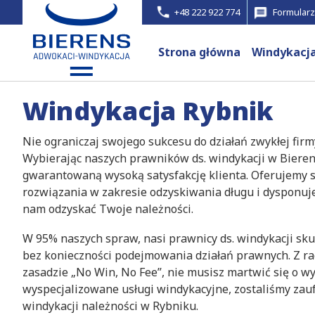
+48 222 922 774
Formularz
Strona główna
Windykacj
Windykacja Rybnik
Nie ograniczaj swojego sukcesu do działań zwykłej fir
Wybierając naszych prawników ds. windykacji w Bierens
gwarantowaną wysoką satysfakcję klienta. Oferujemy
rozwiązania w zakresie odzyskiwania długu i dysponu
nam odzyskać Twoje należności.
W 95% naszych spraw, nasi prawnicy ds. windykacji sku
bez konieczności podejmowania działań prawnych. Z rac
zasadzie „No Win, No Fee”, nie musisz martwić się o wy
wyspecjalizowane usługi windykacyjne, zostaliśmy za
windykacji należności w Rybniku.