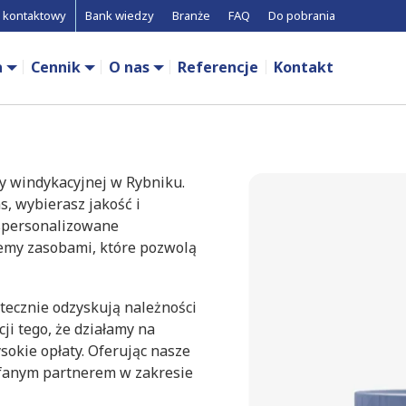
 kontaktowy
Bank wiedzy
Branże
FAQ
Do pobrania
a
Cennik
O nas
Referencje
Kontakt
my windykacyjnej w Rybniku.
, wybierasz jakość i
 spersonalizowane
jemy zasobami, które pozwolą
tecznie odzyskują należności
ji tego, że działamy na
sokie opłaty. Oferując nasze
ufanym partnerem w zakresie