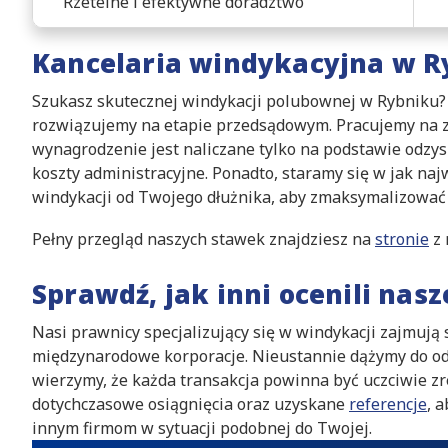
Rzetelne i efektywne doradztwo
Kancelaria windykacyjna w R
Szukasz skutecznej windykacji polubownej w Rybniku?
rozwiązujemy na etapie przedsądowym. Pracujemy na za
wynagrodzenie jest naliczane tylko na podstawie odzy
koszty administracyjne. Ponadto, staramy się w jak naj
windykacji od Twojego dłużnika, aby zmaksymalizować 
Pełny przegląd naszych stawek znajdziesz na
stronie
z 
Sprawdź, jak inni ocenili nas
Nasi prawnicy specjalizujący się w windykacji zajmują 
międzynarodowe korporacje. Nieustannie dążymy do od
wierzymy, że każda transakcja powinna być uczciwie z
dotychczasowe osiągnięcia oraz uzyskane
referencje
, 
innym firmom w sytuacji podobnej do Twojej.