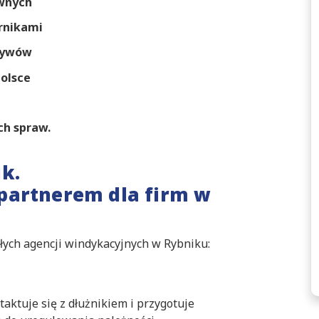
awnych
rnikami
ktywów
olsce
ch spraw.
k.
partnerem dla firm w
łych agencji windykacyjnych w Rybniku:
aktuje się z dłużnikiem i przygotuje