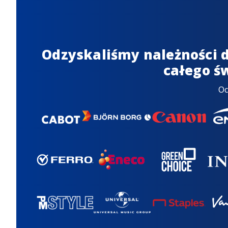
Odzyskaliśmy należności d
całego ś
O