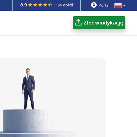
8.9
1199 opinii
Portal
Zleć windykację