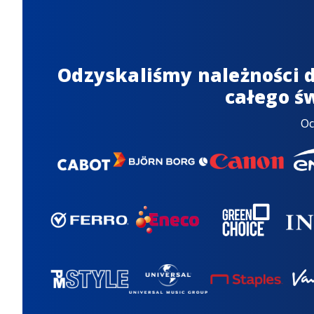
Odzyskaliśmy należności d
całego ś
O