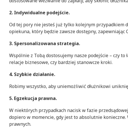
dostosowane wezwanie do zapłaty, aby skłonić dłużnik
2. Indywidualne podejście.
Od tej pory nie jesteś już tylko kolejnym przypadkie
opiekuna, który będzie zawsze dostępny, zapewniając C
3. Spersonalizowana strategia.
Wspólnie z Tobą dostosujemy nasze podejście – czy to
relacje biznesowe, czy bardziej stanowcze kroki.
4. Szybkie działanie.
Robimy wszystko, aby uniemożliwić dłużnikowi uniknięc
5. Egzekucja prawna.
W niektórych przypadkach nacisk w fazie przedsądowej
dopiero w momencie, gdy jest to absolutnie konieczne.
prawnych.