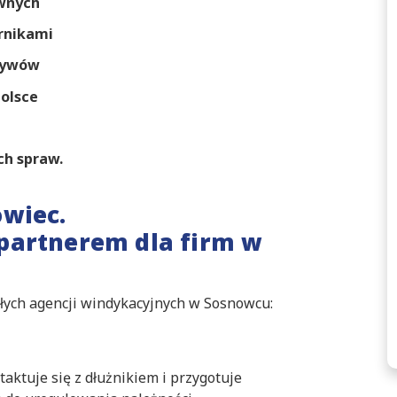
awnych
rnikami
ktywów
olsce
ch spraw.
owiec.
partnerem dla firm w
kłych agencji windykacyjnych w Sosnowcu:
aktuje się z dłużnikiem i przygotuje