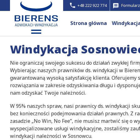
+48 222 922 774
Formularz
Strona główna
Windykacj
Windykacja Sosnowie
Nie ograniczaj swojego sukcesu do działań zwykłej fir
Wybierając naszych prawników ds. windykacji w Bierens
gwarantowaną wysoką satysfakcję klienta. Oferujemy
rozwiązania w zakresie odzyskiwania długu i dysponu
nam odzyskać Twoje należności.
W 95% naszych spraw, nasi prawnicy ds. windykacji sku
bez konieczności podejmowania działań prawnych. Z rac
zasadzie „No Win, No Fee”, nie musisz martwić się o wy
wyspecjalizowane usługi windykacyjne, zostaliśmy za
windykacji należności w Sosnowcu.