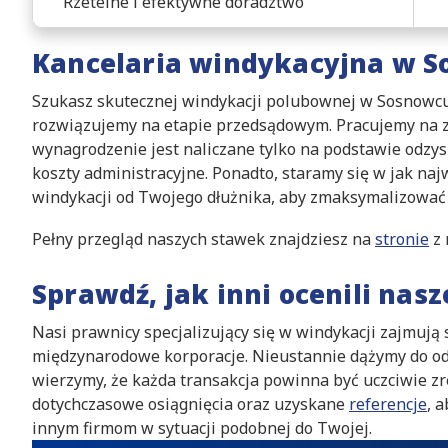
Rzetelne i efektywne doradztwo
Kancelaria windykacyjna w 
Szukasz skutecznej windykacji polubownej w Sosnowcu
rozwiązujemy na etapie przedsądowym. Pracujemy na za
wynagrodzenie jest naliczane tylko na podstawie odzy
koszty administracyjne. Ponadto, staramy się w jak naj
windykacji od Twojego dłużnika, aby zmaksymalizować 
Pełny przegląd naszych stawek znajdziesz na
stronie
z 
Sprawdź, jak inni ocenili nas
Nasi prawnicy specjalizujący się w windykacji zajmują 
międzynarodowe korporacje. Nieustannie dążymy do od
wierzymy, że każda transakcja powinna być uczciwie z
dotychczasowe osiągnięcia oraz uzyskane
referencje
, 
innym firmom w sytuacji podobnej do Twojej.