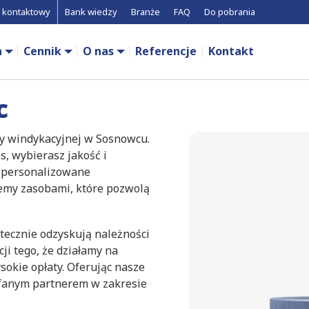
 kontaktowy
Bank wiedzy
Branże
FAQ
Do pobrania
a
Cennik
O nas
Referencje
Kontakt
c
my windykacyjnej w Sosnowcu.
, wybierasz jakość i
 spersonalizowane
jemy zasobami, które pozwolą
tecznie odzyskują należności
ji tego, że działamy na
sokie opłaty. Oferując nasze
ufanym partnerem w zakresie