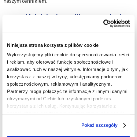
naszym cennikiem.
Sprawdź, jak inni ocenili nasze usługi
windykacyjne
Nasi prawnicy specjalizujący się w windykacji zajmują
się sprawami o różnej skali, od małych firm po
Niniejsza strona korzysta z plików cookie
międzynarodowe korporacje. Nieustannie dążymy do
Wykorzystujemy pliki cookie do spersonalizowania treści
odzyskania Twoich należności, ponieważ wierzymy, że
i reklam, aby oferować funkcje społecznościowe i
każda transakcja powinna być uczciwie zrealizowana
analizować ruch w naszej witrynie. Informacje o tym, jak
przez obie strony. Sprawdź nasze dotychczasowe
korzystasz z naszej witryny, udostępniamy partnerom
osiągnięcia oraz uzyskane
referencje
, aby zobaczyć, jak
społecznościowym, reklamowym i analitycznym.
w przeszłości pomogliśmy innym firmom w sytuacji
Partnerzy mogą połączyć te informacje z innymi danymi
podobnej do Twojej.
otrzymanymi od Ciebie lub uzyskanymi podczas
Jesteśmy również do Twojej dyspozycji
korzystania z ich usług. Kontynuując korzystanie z
w kwestiach sporów sądowych w
naszej witryny, zgadasz się na używanie plików cookie.
Suwałkach
Pokaż szczegóły
Skorzystaj z naszych usług zarówno w zakresie