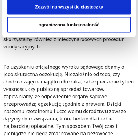
pozasądowych, jak i sądowych procedur windykacyjnych
Zezwól na wszystkie ciasteczka
w Polsce. Nasi prawnicy specjalizujący się w windykacji
doskonale orientują się w procesach prawnych w
Suwałkach, zapewniając kompleksową pomoc
ograniczona funkcjonalność
dostosowaną do Twoich potrzeb. Jeśli będzie to możliwe,
skorzystamy również z międzynarodowych procedur
windykacyjnych.
Po uzyskaniu oficjalnego wyroku sądowego dbamy o
jego skuteczną egzekucję. Niezależnie od tego, czy
chodzi o zajęcie majątku dłużnika, zabezpieczenie tytułu
własności, czy publiczną sprzedaż towarów,
zapewniamy, że odpowiednie organy sądowe
przeprowadzą egzekucję zgodnie z prawem. Dzięki
naszemu rzetelnemu i uczciwemu doradztwu zawsze
dążymy do rozwiązania, które bedzie dla Ciebie
najbardziej opłacalne. Tym sposobem Twój czas i
pieniądze nie będą zmarnowane na bezowocne