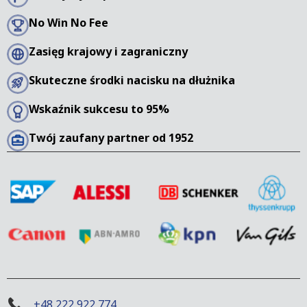
No Win No Fee
Zasięg krajowy i zagraniczny
Skuteczne środki nacisku na dłużnika
Wskaźnik sukcesu to 95%
Twój zaufany partner od 1952
+48 222 922 774