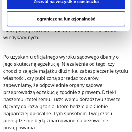
w Polsce. Nasi prawnicy specjalizujący się w windykacji
Zezwól na wszystkie ciasteczka
doskonale orientują się w procesach prawnych w
Toruniu, zapewniając kompleksową pomoc
ograniczona funkcjonalność
dostosowaną do Twoich potrzeb. Jeśli będzie to możliwe,
skorzystamy również z międzynarodowych procedur
windykacyjnych.
Po uzyskaniu oficjalnego wyroku sądowego dbamy o
jego skuteczną egzekucję. Niezależnie od tego, czy
chodzi o zajęcie majątku dłużnika, zabezpieczenie tytułu
własności, czy publiczną sprzedaż towarów,
zapewniamy, że odpowiednie organy sądowe
przeprowadzą egzekucję zgodnie z prawem. Dzięki
naszemu rzetelnemu i uczciwemu doradztwu zawsze
dążymy do rozwiązania, które bedzie dla Ciebie
najbardziej opłacalne. Tym sposobem Twój czas i
pieniądze nie będą zmarnowane na bezowocne
postępowania.