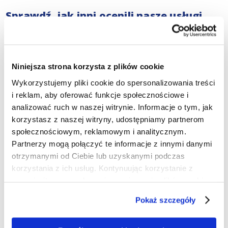
Sprawdź, jak inni ocenili nasze usługi
windykacyjne
Nasi prawnicy specjalizujący się w windykacji zajmują
się sprawami o różnej skali, od małych firm po
Niniejsza strona korzysta z plików cookie
międzynarodowe korporacje. Nieustannie dążymy do
odzyskania Twoich należności, ponieważ wierzymy, że
Wykorzystujemy pliki cookie do spersonalizowania treści
każda transakcja powinna być uczciwie zrealizowana
i reklam, aby oferować funkcje społecznościowe i
przez obie strony. Sprawdź nasze dotychczasowe
analizować ruch w naszej witrynie. Informacje o tym, jak
osiągnięcia oraz uzyskane
referencje
, aby zobaczyć, jak
korzystasz z naszej witryny, udostępniamy partnerom
w przeszłości pomogliśmy innym firmom w sytuacji
społecznościowym, reklamowym i analitycznym.
podobnej do Twojej.
Partnerzy mogą połączyć te informacje z innymi danymi
otrzymanymi od Ciebie lub uzyskanymi podczas
Jesteśmy również do Twojej dyspozycji
korzystania z ich usług. Kontynuując korzystanie z
w kwestiach sporów sądowych w
naszej witryny, zgadasz się na używanie plików cookie.
Toruniu
Pokaż szczegóły
Skorzystaj z naszych usług zarówno w zakresie
pozasądowych, jak i sądowych procedur windykacyjnych