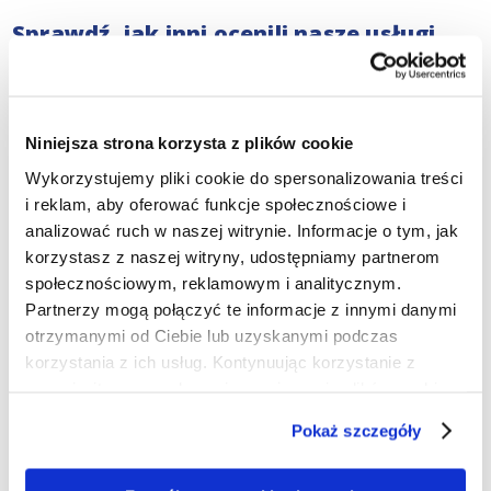
Sprawdź, jak inni ocenili nasze usługi
windykacyjne
Nasi prawnicy specjalizujący się w windykacji zajmują
się sprawami o różnej skali, od małych firm po
Niniejsza strona korzysta z plików cookie
międzynarodowe korporacje. Nieustannie dążymy do
odzyskania Twoich należności, ponieważ wierzymy, że
Wykorzystujemy pliki cookie do spersonalizowania treści
każda transakcja powinna być uczciwie zrealizowana
i reklam, aby oferować funkcje społecznościowe i
przez obie strony. Sprawdź nasze dotychczasowe
analizować ruch w naszej witrynie. Informacje o tym, jak
osiągnięcia oraz uzyskane
referencje
, aby zobaczyć, jak
korzystasz z naszej witryny, udostępniamy partnerom
w przeszłości pomogliśmy innym firmom w sytuacji
społecznościowym, reklamowym i analitycznym.
podobnej do Twojej.
Partnerzy mogą połączyć te informacje z innymi danymi
otrzymanymi od Ciebie lub uzyskanymi podczas
Jesteśmy również do Twojej dyspozycji
korzystania z ich usług. Kontynuując korzystanie z
w kwestiach sporów sądowych w
naszej witryny, zgadasz się na używanie plików cookie.
Tychach
Pokaż szczegóły
Skorzystaj z naszych usług zarówno w zakresie
pozasądowych, jak i sądowych procedur windykacyjnych