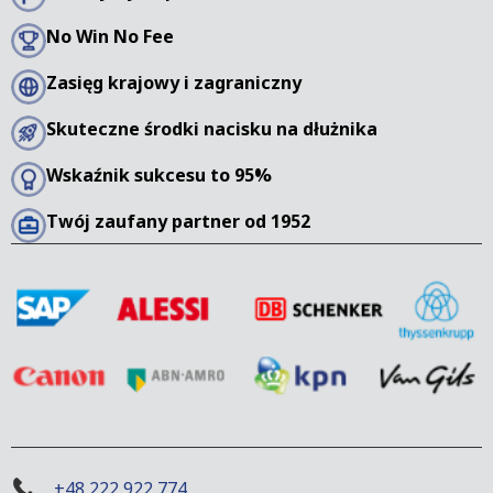
No Win No Fee
Zasięg krajowy i zagraniczny
Skuteczne środki nacisku na dłużnika
Wskaźnik sukcesu to 95%
Twój zaufany partner od 1952
+48 222 922 774