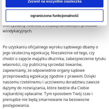
w Polsce. Nasi prawnicy specjalizujący się w windykacji
Zezwól na wszystkie ciasteczka
doskonale orientują się w procesach prawnych w
Tychach, zapewniając kompleksową pomoc
ograniczona funkcjonalność
dostosowaną do Twoich potrzeb. Jeśli będzie to możliwe,
skorzystamy również z międzynarodowych procedur
windykacyjnych.
Po uzyskaniu oficjalnego wyroku sądowego dbamy o
jego skuteczną egzekucję. Niezależnie od tego, czy
chodzi o zajęcie majątku dłużnika, zabezpieczenie tytułu
własności, czy publiczną sprzedaż towarów,
zapewniamy, że odpowiednie organy sądowe
przeprowadzą egzekucję zgodnie z prawem. Dzięki
naszemu rzetelnemu i uczciwemu doradztwu zawsze
dążymy do rozwiązania, które bedzie dla Ciebie
najbardziej opłacalne. Tym sposobem Twój czas i
pieniądze nie będą zmarnowane na bezowocne
postępowania.