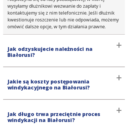
wysyłamy dłużnikowi wezwanie do zapłaty i
kontaktujemy się z nim telefonicznie. Jeśli dłużnik
kwestionuje roszczenie lub nie odpowiada, możemy
omówić dalsze opcje, w tym działania prawne.
Jak odzyskujecie należności na
Białorusi?
Procedurę windykacyjną rozpoczynamy od etapu
Jakie są koszty postępowania
przedsądowego, unikając interwencji sądu. Jeśli
windykacyjnego na Białorusi?
windykacja polubowna nie przyniesie oczekiwanych
efektów, podejmiemy dalsze kroki prawne. Nasze
podejście jest stanowcze, ale zarazem oparte na
Prowadzimy wszystkie sprawy pozasądowe na
pełnym szacunku dla Twoich klientów. Ponadto, na
Jak długo trwa przeciętnie proces
zasadzie „No Win, No Fee”, w tym windykację
bieżąco będziemy informować Cię o przebiegu
windykacji na Białorusi?
należności na Białorusi. Opłata początkowa wynosi
sprawy.
195€ za koszty rozpoznania sprawy. Co więcej,