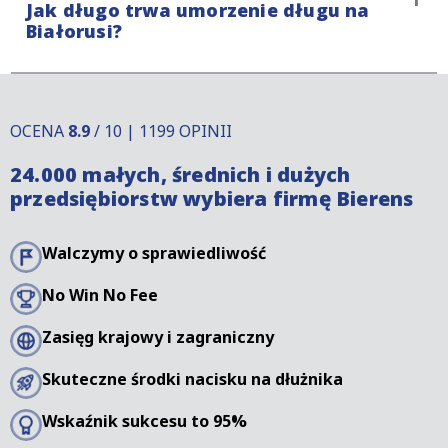
Jak długo trwa umorzenie długu na
stopnia skomplikowania sprawy i tego, czy dłużnik
prawnymi.
Białorusi?
podniesie zarzut.
Okres przedawnienia roszczeń o zapłatę na
Białorusi różni się od okresu przedawnienia w
OCENA
8.9
/ 10 | 1199 OPINII
innych krajach. Istnieją również pewne sposoby na
24.000 małych, średnich i dużych
przerwanie biegu przedawnienia. Aby uzyskać
przedsiębiorstw wybiera firmę Bierens
więcej informacji, prosimy o kontakt z naszymi
specjalistami.
Walczymy o sprawiedliwość
No Win No Fee
Zasięg krajowy i zagraniczny
Skuteczne środki nacisku na dłużnika
Wskaźnik sukcesu to 95%