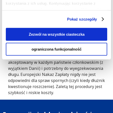
korzystania z ich usług. Kontynuując korzystanie z
w Twoim przypadku.
naszej witryny, zgadasz się na używanie plików cookie.
W celu rozpoczęcia Europejskiego Nakazu Zapłaty
Pokaż szczegóły
wierzyciel zazwyczaj wypełnia standardowy
formularz i składa go w sądzie. Sąd następnie wydaje
Europejski Nakaz Zapłaty. Dłużnik ma 30 dni na
Zezwól na wszystkie ciasteczka
zgłoszenie sprzeciwu wobec roszczenia. W przypadku
braku odpowiedzi w ciągu 30 dni, można zwrócić się
ograniczona funkcjonalność
do sądu o uprawomocnienie nakazu zapłaty (nadanie
tytułu wykonawczego). Tytuł egzekucyjny jest
akceptowany w każdym państwie członkowskim (z
wyjątkiem Danii) i potrzebny do wyegzekwowania
długu. Europejski Nakaz Zapłaty nigdy nie jest
odpowiedni dla spraw spornych (czyli kiedy dłużnik
kwestionuje roszczenie). Zaletą tej procedury jest
szybkość i niskie koszty.