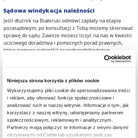
Sądowa windykacja należności
Jeśli dłużnik na Białorusi odmówi zapłaty na etapie
pozasądowym, po konsultacji z Tobą możemy skierować
sprawę do sądu. Zawsze możesz liczyć na nas w kwestii
uczciwego doradztwa i pomocnych porad prawnych,
które pomogą nakreślić prawdopodobieństwo
odzyskania Twoich należności. Poinformujemy Cię
również z wyprzedzeniem o potencjalnych kosztach
postępowania, które podejmiemy tylko za Twoją zgodą.
Niniejsza strona korzysta z plików cookie
Europejskie procedury windykacyjne:
Wykorzystujemy pliki cookie do spersonalizowania treści
i reklam, aby oferować funkcje społecznościowe i
W przypadku bezspornego roszczenia między dwiema
analizować ruch w naszej witrynie. Informacje o tym, jak
stronami mającymi siedziby w państwach
korzystasz z naszej witryny, udostępniamy partnerom
członkowskich Unii Europejskiej (z wyjątkiem Danii)
społecznościowym, reklamowym i analitycznym.
możliwe jest wszczęcie Europejskiego Nakazu
Partnerzy mogą połączyć te informacje z innymi danymi
Zapłaty. Prawnik przypisany do Twojej sprawy może
otrzymanymi od Ciebie lub uzyskanymi podczas
ocenić, czy tego rodzaju procedura jest odpowiednia