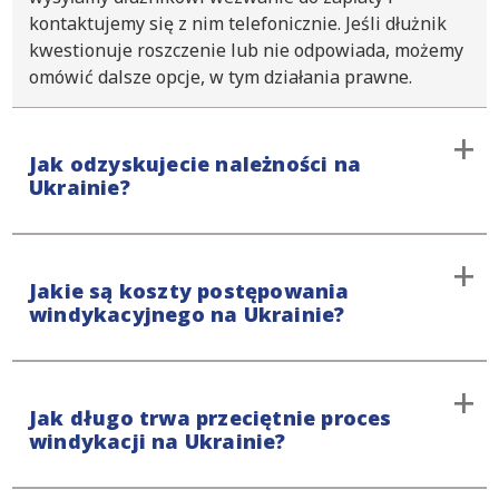
kontaktujemy się z nim telefonicznie. Jeśli dłużnik
kwestionuje roszczenie lub nie odpowiada, możemy
omówić dalsze opcje, w tym działania prawne.
Jak odzyskujecie należności na
Ukrainie?
Procedurę windykacyjną rozpoczynamy od etapu
Jakie są koszty postępowania
przedsądowego, unikając interwencji sądu. Jeśli
windykacyjnego na Ukrainie?
windykacja polubowna nie przyniesie oczekiwanych
efektów, podejmiemy dalsze kroki prawne. Nasze
podejście jest stanowcze, ale zarazem oparte na
Prowadzimy wszystkie sprawy pozasądowe na
pełnym szacunku dla Twoich klientów. Ponadto, na
Jak długo trwa przeciętnie proces
zasadzie „No Win, No Fee”, w tym windykację
bieżąco będziemy informować Cię o przebiegu
windykacji na Ukrainie?
należności na Ukrainie. Opłata początkowa wynosi
sprawy.
195€ za koszty rozpoznania sprawy. Co więcej,
naszym celem jest przeprowadzenie windykacji na