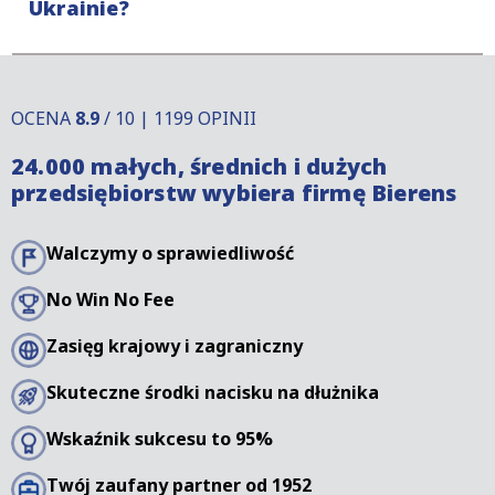
Ukrainie?
podniesie zarzut.
Okres przedawnienia roszczeń o zapłatę na
Ukrainie różni się od okresu przedawnienia w
OCENA
8.9
/ 10 | 1199 OPINII
innych krajach. Istnieją również pewne sposoby na
24.000 małych, średnich i dużych
przerwanie biegu przedawnienia. Aby uzyskać
przedsiębiorstw wybiera firmę Bierens
więcej informacji, prosimy o kontakt z naszymi
specjalistami.
Walczymy o sprawiedliwość
No Win No Fee
Zasięg krajowy i zagraniczny
Skuteczne środki nacisku na dłużnika
Wskaźnik sukcesu to 95%
Twój zaufany partner od 1952