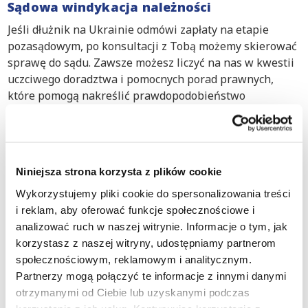
Sądowa windykacja należności
Jeśli dłużnik na Ukrainie odmówi zapłaty na etapie
pozasądowym, po konsultacji z Tobą możemy skierować
sprawę do sądu. Zawsze możesz liczyć na nas w kwestii
uczciwego doradztwa i pomocnych porad prawnych,
które pomogą nakreślić prawdopodobieństwo
odzyskania Twoich należności. Poinformujemy Cię
również z wyprzedzeniem o potencjalnych kosztach
postępowania, które podejmiemy tylko za Twoją zgodą.
Niniejsza strona korzysta z plików cookie
Europejskie procedury windykacyjne:
Wykorzystujemy pliki cookie do spersonalizowania treści
W przypadku bezspornego roszczenia między dwiema
i reklam, aby oferować funkcje społecznościowe i
stronami mającymi siedziby w państwach
analizować ruch w naszej witrynie. Informacje o tym, jak
członkowskich Unii Europejskiej (z wyjątkiem Danii)
korzystasz z naszej witryny, udostępniamy partnerom
możliwe jest wszczęcie Europejskiego Nakazu
społecznościowym, reklamowym i analitycznym.
Zapłaty. Prawnik przypisany do Twojej sprawy może
Partnerzy mogą połączyć te informacje z innymi danymi
ocenić, czy tego rodzaju procedura jest odpowiednia
otrzymanymi od Ciebie lub uzyskanymi podczas
w Twoim przypadku.