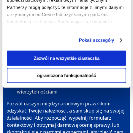
społecznościowym, reklamowym i analitycznym.
Rozpocznij windykację należności w
Partnerzy mogą połączyć te informacje z innymi danymi
Australii już dziś!
otrzymanymi od Ciebie lub uzyskanymi podczas
korzystania z ich usług. Kontynuując korzystanie z
Pomożemy Ci w następujących sytuacjach:
naszej witryny, zgadasz się na używanie plików cookie.
Brak opłaty za dostarczone towary lub usługi
Pokaż szczegóły
Nieuregulowane pożyczki
Niedostarczone towary lub usługi, za które
Zezwól na wszystkie ciasteczka
uiszczono opłatę
Nieuregulowany najem lokali gospodarczych
ograniczona funkcjonalność
Doradztwo w zakresie poprawy zarządzania
wierzytelnościami
Pozwól naszym międzynarodowym prawnikom
odzyskać Twoje należności, a sam skup się na swojej
działalności. Aby rozpocząć, wypełnij formularz
kontaktowy i otrzymaj darmową ocenę sprawy, lub
skontaktuj się z naszymi ekspertami, aby zlecić nam