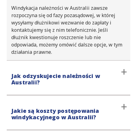
Windykacja należności w Australii zawsze
rozpoczyna się od fazy pozasądowej, w której
wysyłamy dłużnikowi wezwanie do zapłaty i
kontaktujemy się z nim telefonicznie. Jeśli
dłużnik kwestionuje roszczenie lub nie
odpowiada, możemy omówić dalsze opcje, w tym
działania prawne.
Jak odzyskujecie należności w
Australii?
Procedurę windykacyjną rozpoczynamy od etapu
Jakie są koszty postępowania
przedsądowego, unikając interwencji sądu. Jeśli
windykacyjnego w Australii?
windykacja polubowna nie przyniesie
oczekiwanych efektów, podejmiemy dalsze kroki
prawne. Nasze podejście jest stanowcze, ale