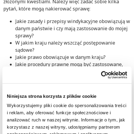
złożonymi kwestiami. Należy więc zadać sobie kilka
pytań, które mogą nakierować sprawę:
Jakie zasady i przepisy windykacyjne obowiązują w
danym państwie i czy mają zastosowanie do mojej
sprawy?
W jakim kraju należy wszcząć postępowanie
sądowe?
Jakie prawo obowiązuje w danym kraju?
Jakie procedury prawne mogą być zastosowane,
aby odzyskać moje należności?
Jaki okres przedawnienia obowiązuje w moim
przypadku?
Niniejsza strona korzysta z plików cookie
Nasi specjaliści ds. windykacji międzynarodowej i
przydzielony do Twojej sprawy doradca mogą Ci pomóc i
Wykorzystujemy pliki cookie do spersonalizowania treści
wyjaśnić wszystko, co musisz wiedzieć, aby skutecznie
i reklam, aby oferować funkcje społecznościowe i
odzyskać dług w Australii.
analizować ruch w naszej witrynie. Informacje o tym, jak
korzystasz z naszej witryny, udostępniamy partnerom