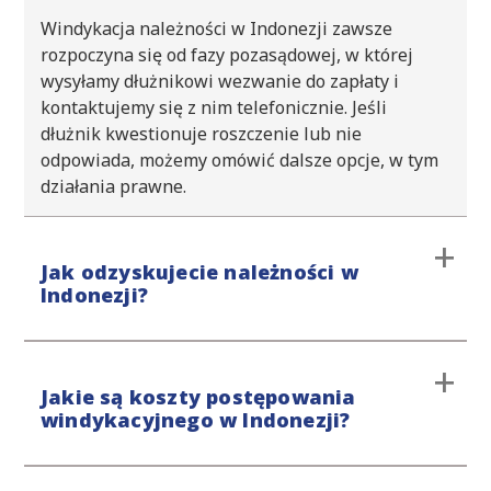
Windykacja należności w Indonezji zawsze
rozpoczyna się od fazy pozasądowej, w której
wysyłamy dłużnikowi wezwanie do zapłaty i
kontaktujemy się z nim telefonicznie. Jeśli
dłużnik kwestionuje roszczenie lub nie
odpowiada, możemy omówić dalsze opcje, w tym
działania prawne.
Jak odzyskujecie należności w
Indonezji?
Procedurę windykacyjną rozpoczynamy od etapu
Jakie są koszty postępowania
przedsądowego, unikając interwencji sądu. Jeśli
windykacyjnego w Indonezji?
windykacja polubowna nie przyniesie
oczekiwanych efektów, podejmiemy dalsze kroki
prawne. Nasze podejście jest stanowcze, ale