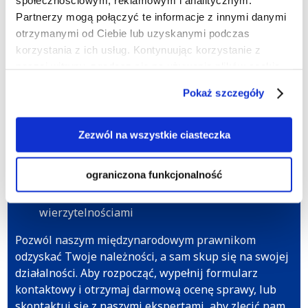
społecznościowym, reklamowym i analitycznym.
Rozpocznij windykację należności w
Partnerzy mogą połączyć te informacje z innymi danymi
Indonezji już dziś!
otrzymanymi od Ciebie lub uzyskanymi podczas
korzystania z ich usług. Kontynuując korzystanie z
Pomożemy Ci w następujących sytuacjach:
naszej witryny, zgadasz się na używanie plików cookie.
Brak opłaty za dostarczone towary lub usługi
Pokaż szczegóły
Nieuregulowane pożyczki
Niedostarczone towary lub usługi, za które
Zezwól na wszystkie ciasteczka
uiszczono opłatę
Nieuregulowany najem lokali gospodarczych
ograniczona funkcjonalność
Doradztwo w zakresie poprawy zarządzania
wierzytelnościami
Pozwól naszym międzynarodowym prawnikom
odzyskać Twoje należności, a sam skup się na swojej
działalności. Aby rozpocząć, wypełnij formularz
kontaktowy i otrzymaj darmową ocenę sprawy, lub
skontaktuj się z naszymi ekspertami, aby zlecić nam