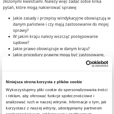
złożonymi kwestiami. Należy więc zadać sobie kilka
pytań, które mogą nakierować sprawę:
Jakie zasady i przepisy windykacyjne obowiązują w
danym państwie i czy mają zastosowanie do mojej
sprawy?
W jakim kraju należy wszcząć postępowanie
sądowe?
Jakie prawo obowiązuje w danym kraju?
Jakie procedury prawne mogą być zastosowane,
aby odzyskać moje należności?
Jaki okres przedawnienia obowiązuje w moim
przypadku?
Niniejsza strona korzysta z plików cookie
Nasi specjaliści ds. windykacji międzynarodowej i
przydzielony do Twojej sprawy doradca mogą Ci pomóc i
Wykorzystujemy pliki cookie do spersonalizowania treści
wyjaśnić wszystko, co musisz wiedzieć, aby skutecznie
i reklam, aby oferować funkcje społecznościowe i
odzyskać dług w Indonezji.
analizować ruch w naszej witrynie. Informacje o tym, jak
korzystasz z naszej witryny, udostępniamy partnerom