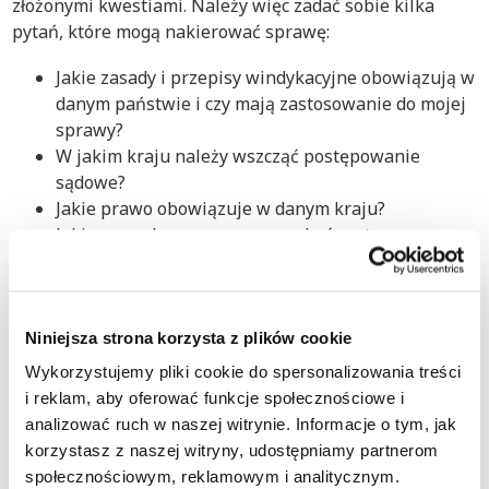
złożonymi kwestiami. Należy więc zadać sobie kilka
pytań, które mogą nakierować sprawę:
Jakie zasady i przepisy windykacyjne obowiązują w
danym państwie i czy mają zastosowanie do mojej
sprawy?
W jakim kraju należy wszcząć postępowanie
sądowe?
Jakie prawo obowiązuje w danym kraju?
Jakie procedury prawne mogą być zastosowane,
aby odzyskać moje należności?
Jaki okres przedawnienia obowiązuje w moim
przypadku?
Niniejsza strona korzysta z plików cookie
Nasi specjaliści ds. windykacji międzynarodowej i
Wykorzystujemy pliki cookie do spersonalizowania treści
przydzielony do Twojej sprawy doradca mogą Ci pomóc i
i reklam, aby oferować funkcje społecznościowe i
wyjaśnić wszystko, co musisz wiedzieć, aby skutecznie
analizować ruch w naszej witrynie. Informacje o tym, jak
odzyskać dług w Izraelu.
korzystasz z naszej witryny, udostępniamy partnerom
społecznościowym, reklamowym i analitycznym.