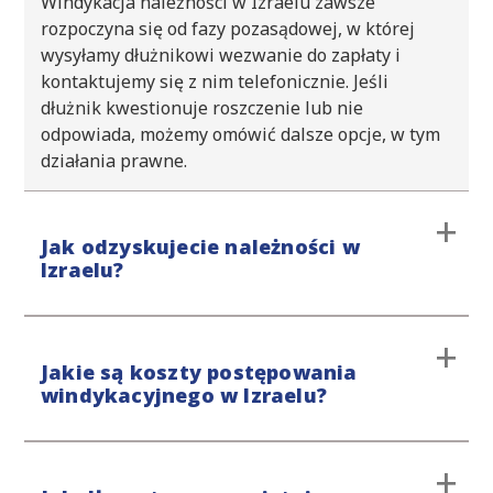
Windykacja należności w Izraelu zawsze
rozpoczyna się od fazy pozasądowej, w której
wysyłamy dłużnikowi wezwanie do zapłaty i
kontaktujemy się z nim telefonicznie. Jeśli
dłużnik kwestionuje roszczenie lub nie
odpowiada, możemy omówić dalsze opcje, w tym
działania prawne.
Jak odzyskujecie należności w
Izraelu?
Procedurę windykacyjną rozpoczynamy od etapu
Jakie są koszty postępowania
przedsądowego, unikając interwencji sądu. Jeśli
windykacyjnego w Izraelu?
windykacja polubowna nie przyniesie
oczekiwanych efektów, podejmiemy dalsze kroki
prawne. Nasze podejście jest stanowcze, ale
Prowadzimy wszystkie sprawy pozasądowe na
zarazem oparte na pełnym szacunku dla Twoich