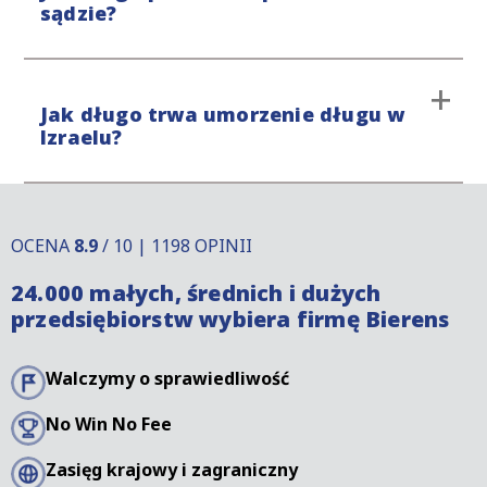
sądzie?
niektórych przypadkach kwota jest stała, ale
zależy również od procedury sądowej. Do opłat
sądowych doliczamy również koszty związane z
Czas trwania sprawy sądowej w Izraelu zależy od
usługami prawnymi.
Jak długo trwa umorzenie długu w
stopnia skomplikowania sprawy i tego, czy
Izraelu?
dłużnik podniesie zarzut.
Okres przedawnienia roszczeń o zapłatę w
Izraelu różni się od okresu przedawnienia w
OCENA
8.9
/ 10 | 1198 OPINII
innych krajach. Istnieją również pewne sposoby
24.000 małych, średnich i dużych
na przerwanie biegu przedawnienia. Aby uzyskać
przedsiębiorstw wybiera firmę Bierens
więcej informacji, prosimy o kontakt z naszymi
specjalistami.
Walczymy o sprawiedliwość
No Win No Fee
Zasięg krajowy i zagraniczny