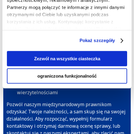
społecznościowym, reklamowym i analitycznym.
Rozpocznij windykację należności w
Partnerzy mogą połączyć te informacje z innymi danymi
Maroku już dziś!
otrzymanymi od Ciebie lub uzyskanymi podczas
korzystania z ich usług. Kontynuując korzystanie z
Pomożemy Ci w następujących sytuacjach:
naszej witryny, zgadasz się na używanie plików cookie.
Brak opłaty za dostarczone towary lub usługi
Pokaż szczegóły
Nieuregulowane pożyczki
Niedostarczone towary lub usługi, za które
Zezwól na wszystkie ciasteczka
uiszczono opłatę
Nieuregulowany najem lokali gospodarczych
ograniczona funkcjonalność
Doradztwo w zakresie poprawy zarządzania
wierzytelnościami
Pozwól naszym międzynarodowym prawnikom
odzyskać Twoje należności, a sam skup się na swojej
działalności. Aby rozpocząć, wypełnij formularz
kontaktowy i otrzymaj darmową ocenę sprawy, lub
skontaktuj się z naszymi ekspertami, aby zlecić nam