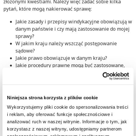
złożonymi kwestiami. Należy więc zadać sobie kilka
pytań, które mogą nakierować sprawę:
Jakie zasady i przepisy windykacyjne obowiązują w
danym państwie i czy mają zastosowanie do mojej
sprawy?
W jakim kraju należy wszcząć postępowanie
sądowe?
Jakie prawo obowiązuje w danym kraju?
Jakie procedury prawne mogą być zastosowane,
aby odzyskać moje należności?
Jaki okres przedawnienia obowiązuje w moim
przypadku?
Niniejsza strona korzysta z plików cookie
Nasi specjaliści ds. windykacji międzynarodowej i
przydzielony do Twojej sprawy doradca mogą Ci pomóc i
Wykorzystujemy pliki cookie do spersonalizowania treści
wyjaśnić wszystko, co musisz wiedzieć, aby skutecznie
i reklam, aby oferować funkcje społecznościowe i
odzyskać dług w Maroku.
analizować ruch w naszej witrynie. Informacje o tym, jak
korzystasz z naszej witryny, udostępniamy partnerom