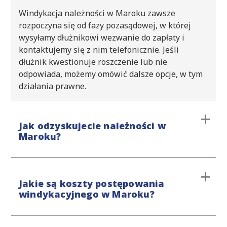
Windykacja należności w Maroku zawsze
rozpoczyna się od fazy pozasądowej, w której
wysyłamy dłużnikowi wezwanie do zapłaty i
kontaktujemy się z nim telefonicznie. Jeśli
dłużnik kwestionuje roszczenie lub nie
odpowiada, możemy omówić dalsze opcje, w tym
działania prawne.
Jak odzyskujecie należności w
Maroku?
Procedurę windykacyjną rozpoczynamy od etapu
Jakie są koszty postępowania
przedsądowego, unikając interwencji sądu. Jeśli
windykacyjnego w Maroku?
windykacja polubowna nie przyniesie
oczekiwanych efektów, podejmiemy dalsze kroki
prawne. Nasze podejście jest stanowcze, ale