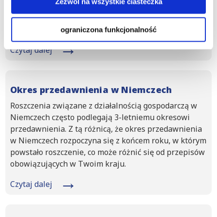
Zezwól na wszystkie ciasteczka
dokument z sądu. Dzięki temu dokumentowi,
nazywanemu w Niemczech
Vollstreckbare
Ausfertigung
, uzyskujesz tytuł wykonawczy.
ograniczona funkcjonalność
Czytaj dalej
Okres przedawnienia w Niemczech
Roszczenia związane z działalnością gospodarczą w
Niemczech często podlegają 3-letniemu okresowi
przedawnienia. Z tą różnicą, że okres przedawnienia
w Niemczech rozpoczyna się z końcem roku, w którym
powstało roszczenie, co może różnić się od przepisów
obowiązujących w Twoim kraju.
Czytaj dalej