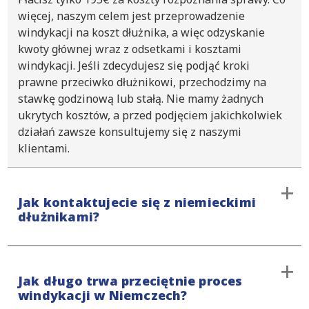
więcej, naszym celem jest przeprowadzenie
windykacji na koszt dłużnika, a więc odzyskanie
kwoty głównej wraz z odsetkami i kosztami
windykacji. Jeśli zdecydujesz się podjąć kroki
prawne przeciwko dłużnikowi, przechodzimy na
stawkę godzinową lub stałą. Nie mamy żadnych
ukrytych kosztów, a przed podjęciem jakichkolwiek
działań zawsze konsultujemy się z naszymi
klientami.
Jak kontaktujecie się z niemieckimi
dłużnikami?
Zawsze kontaktujemy się z dłużnikiem, wysyłając
Jak długo trwa przeciętnie proces
wstępne wezwanie do zapłaty i poprzez rozmowę
windykacji w Niemczech?
telefoniczną. Co najważniejsze, nasi niemieccy