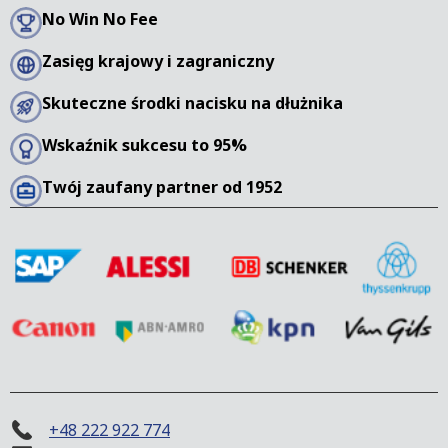
sądowe, które trwa dłużej i generuje wyższe koszty.
No Win No Fee
W przypadku wniesienia sprzeciwu przez dłużnika,
Zasięg krajowy i zagraniczny
istnieje możliwość przejścia na zwykłe
postępowanie cywilne, co zapewnia dalsze
Skuteczne środki nacisku na dłużnika
możliwości dochodzenia należności.
Wskaźnik sukcesu to 95%
Twój zaufany partner od 1952
+48 222 922 774