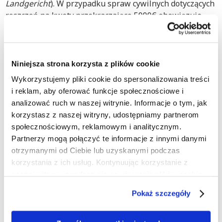
Landgericht
). W przypadku spraw cywilnych dotyczących
roszczeń na kwoty przekraczające 5000€ obowiązuje
przymus adwokacki, co oznacza nakaz pełnomocnictwa
prawnika.
W trakcie postępowania obie strony są zobowiązane do
Niniejsza strona korzysta z plików cookie
przedstawienia dowodów, które potwierdzają ich
Wykorzystujemy pliki cookie do spersonalizowania treści
oświadczenia. Po jednej lub kilku rozprawach sąd
i reklam, aby oferować funkcje społecznościowe i
wydaje wyrok, na podstawie którego możemy na
analizować ruch w naszej witrynie. Informacje o tym, jak
przykład zająć konto bankowe dłużnika lub podjąć inne
korzystasz z naszej witryny, udostępniamy partnerom
środki egzekucyjne. Warto również pamiętać, że w
społecznościowym, reklamowym i analitycznym.
każdym momencie istnieje możliwość zawarcia ugody,
Partnerzy mogą połączyć te informacje z innymi danymi
zanim sąd wyda ostateczny wyrok.
otrzymanymi od Ciebie lub uzyskanymi podczas
korzystania z ich usług. Kontynuując korzystanie z
naszej witryny, zgadasz się na używanie plików cookie.
Vollstreckbare Ausfertigung: egzekucja
należności w Niemczech
Pokaż szczegóły
Po ogłoszeniu wyroku przeciwko Twojemu dłużnikowi
w Niemczech, Ty i Twój dłużnik otrzymacie oficjalny