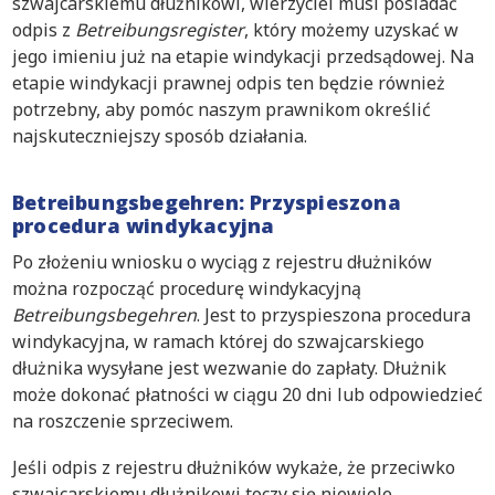
szwajcarskiemu dłużnikowi, wierzyciel musi posiadać
odpis z
Betreibungsregister
, który możemy uzyskać w
jego imieniu już na etapie windykacji przedsądowej. Na
etapie windykacji prawnej odpis ten będzie również
potrzebny, aby pomóc naszym prawnikom określić
najskuteczniejszy sposób działania.
Betreibungsbegehren: Przyspieszona
procedura windykacyjna
Po złożeniu wniosku o wyciąg z rejestru dłużników
można rozpocząć procedurę windykacyjną
Betreibungsbegehren
. Jest to przyspieszona procedura
windykacyjna, w ramach której do szwajcarskiego
dłużnika wysyłane jest wezwanie do zapłaty. Dłużnik
może dokonać płatności w ciągu 20 dni lub odpowiedzieć
na roszczenie sprzeciwem.
Jeśli odpis z rejestru dłużników wykaże, że przeciwko
szwajcarskiemu dłużnikowi toczy się niewiele