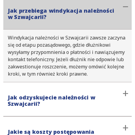
Jak przebiega windykacja należności
w Szwajcarii?
Windykacja należności w Szwajcarii zawsze zaczyna
się od etapu pozasądowego, gdzie dłużnikowi
wysyłamy przypomnienia o płatności i nawiązujemy
kontakt telefoniczny. Jeżeli dłużnik nie odpowie lub
zakwestionuje roszczenie, możemy omówić kolejne
kroki, w tym również kroki prawne.
Jak odzyskujecie należności w
Szwajcarii?
Proces windykacyjny inicjujemy od etapu
Jakie są koszty postępowania
przedsądowego, aby uniknąć natychmiastowej