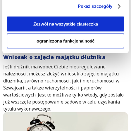
przystąpienie do egzekucji. Prawo Unii Europejskiej
Pokaż szczegóły
stanowi, że wyroki wydane w jednym państwie
członkowskim są uznawane również w innych krajach
UE. Dlatego orzeczenie polskiego sądu wraz z
Zezwól na wszystkie ciasteczka
odpowiednim zaświadczeniem można dostarczyć do
szwajcarskiego komornika, który zobowiązany jest do
ograniczona funkcjonalność
egzekucji należności na miejscu.
Wniosek o zajęcie majątku dłużnika
Jeśli dłużnik ma wobec Ciebie nieuregulowane
należności, możesz złożyć wniosek o zajęcie majątku
dłużnika, zarówno ruchomości, jak i nieruchomości w
Szwajcarii, a także wierzytelności i papierów
wartościowych. Jest to możliwe tylko wtedy, gdy zostało
już wszczęte postępowanie sądowe w celu uzyskania
tytułu wykonawczego.