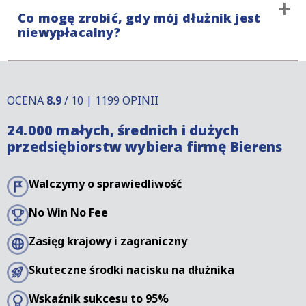
Jeżeli zamierzasz skierować sprawę do sądu,
dłużnika, oficjalne oświadczenie, że dłużnik nie
Co mogę zrobić, gdy mój dłużnik jest
konieczne będzie dostarczenie kilku dokumentów,
wywiązuje się ze swoich zobowiązań lub przez
niewypłacalny?
które potwierdzą Twoje roszczenie. Wymagane
wszczęcie postępowania sądowego.
będą: kopia umowy z kontrahentem, obowiązujące
zasady i warunki umowy („Terms and conditions”),
Jeśli Twój dłużnik jest niewypłacalny z powodu
potwierdzenie zamówienia, dowód dostawy, faktury
bankructwa, powinieneś skontaktować się z
oraz kopia korespondencji z dłużnikiem. Nasz
OCENA
8.9
/ 10 | 1199 OPINII
naszymi prawnikami. Ze względu na różne przepisy
prawnik poinformuje Cię, jeśli potrzebne będą inne
24.000 małych, średnich i dużych
dotyczące niewypłacalności, nasi prawnicy mogą
dokumenty.
przedsiębiorstw wybiera firmę Bierens
pomóc w określeniu szans na odzyskanie długów.
Walczymy o sprawiedliwość
No Win No Fee
Zasięg krajowy i zagraniczny
Skuteczne środki nacisku na dłużnika
Wskaźnik sukcesu to 95%