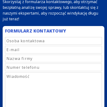
Skorzystaj z formularza kontaktowego, aby otrzymać
bezpłatną analizę swojej sprawy, lub skontaktuj się z
naszymi ekspertami, aby rozpocząć windykację długu
już teraz!
FORMULARZ KONTAKTOWY