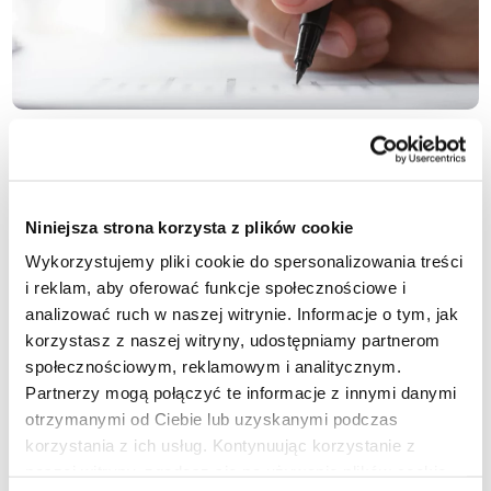
Zwykłe postępowanie cywilne
Zwykłe postępowanie cywilne może być stosowane
zarówno w przypadku roszczeń spornych, jak i
Niniejsza strona korzysta z plików cookie
bezspornych. Wówczas, wierzyciel musi przedstawić
Wykorzystujemy pliki cookie do spersonalizowania treści
dowody roszczenia w sądzie w Szwajcarii
i reklam, aby oferować funkcje społecznościowe i
(Friedensrichter), gdzie zostanie wydany wyrok w
analizować ruch w naszej witrynie. Informacje o tym, jak
sprawie sporu o zapłatę. Wadą jest jednak to, że
korzystasz z naszej witryny, udostępniamy partnerom
procedura ta jest stosunkowo kosztowna.
społecznościowym, reklamowym i analitycznym.
Partnerzy mogą połączyć te informacje z innymi danymi
Egzekucja długów w Szwajcarii
otrzymanymi od Ciebie lub uzyskanymi podczas
korzystania z ich usług. Kontynuując korzystanie z
Po otrzymaniu wyroku w sprawie odzyskania długu od
naszej witryny, zgadasz się na używanie plików cookie.
szwajcarskiego dłużnika, następnym krokiem jest