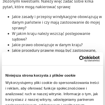
złożonymi kwestiami. Należy więc zadać sobie kilka
pytań, które mogą nakierować sprawę:
Jakie zasady i przepisy windykacyjne obowiązują w
danym państwie i czy mają zastosowanie do mojej
sprawy?
W jakim kraju należy wszcząć postępowanie
sądowe?
Jakie prawo obowiązuje w danym kraju?
Jakie procedury prawne mogą być zastosowane,
aby odzyskać moje należności?
Jaki okres przedawnienia obowiązuje w moim
przypadku?
Niniejsza strona korzysta z plików cookie
Nasi specjaliści ds. windykacji międzynarodowej i
przydzielony do Twojej sprawy doradca mogą Ci pomóc i
Wykorzystujemy pliki cookie do spersonalizowania treści
wyjaśnić wszystko, co musisz wiedzieć, aby skutecznie
i reklam, aby oferować funkcje społecznościowe i
odzyskać dług w Tajlandii.
analizować ruch w naszej witrynie. Informacje o tym, jak
korzystasz z naszej witryny, udostępniamy partnerom