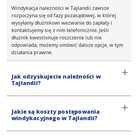
Windykacja należności w Tajlandii zawsze
rozpoczyna się od fazy pozasądowej, w której
wysyłamy dłużnikowi wezwanie do zapłaty i
kontaktujemy się z nim telefonicznie. Jeśli
dłużnik kwestionuje roszczenie lub nie
odpowiada, możemy omówić dalsze opcje, w tym
działania prawne.
Jak odzyskujecie należności w
Tajlandii?
Procedurę windykacyjną rozpoczynamy od etapu
Jakie są koszty postępowania
przedsądowego, unikając interwencji sądu. Jeśli
windykacyjnego w Tajlandii?
windykacja polubowna nie przyniesie
oczekiwanych efektów, podejmiemy dalsze kroki
prawne. Nasze podejście jest stanowcze, ale