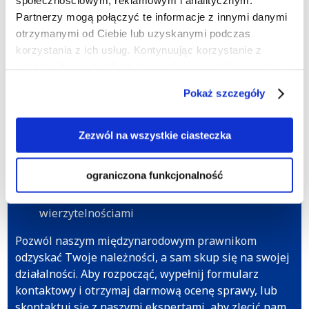
społecznościowym, reklamowym i analitycznym.
Rozpocznij windykację należności w
Partnerzy mogą połączyć te informacje z innymi danymi
Tajlandii już dziś!
otrzymanymi od Ciebie lub uzyskanymi podczas
korzystania z ich usług. Kontynuując korzystanie z
Pomożemy Ci w następujących sytuacjach:
naszej witryny, zgadasz się na używanie plików cookie.
Brak opłaty za dostarczone towary lub usługi
Pokaż szczegóły
Nieuregulowane pożyczki
Niedostarczone towary lub usługi, za które
Zezwól na wszystkie ciasteczka
uiszczono opłatę
Nieuregulowany najem lokali gospodarczych
ograniczona funkcjonalność
Doradztwo w zakresie poprawy zarządzania
wierzytelnościami
Pozwól naszym międzynarodowym prawnikom
odzyskać Twoje należności, a sam skup się na swojej
działalności. Aby rozpocząć, wypełnij formularz
kontaktowy i otrzymaj darmową ocenę sprawy, lub
skontaktuj się z naszymi ekspertami, aby zlecić nam