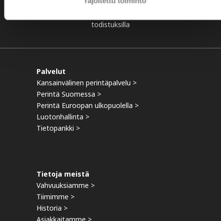
todistukset
rajoitettu toiminto
Palkittiin ‘Yritysten yhteiskunta velvollisuuden’ –
todistuksilla
Palvelut
Kansainvälinen perintäpalvelu >
Perintä Suomessa >
Perintä Euroopan ulkopuolella >
Luotonhallinta >
Tietopankki >
Tietoja meistä
Vahvuuksiamme >
Tiimimme >
Historia >
Asiakkaitamme >