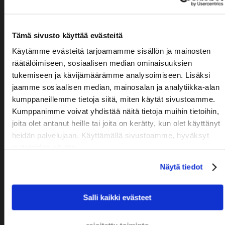
8,9
Tämä sivusto käyttää evästeitä
Käytämme evästeitä tarjoamamme sisällön ja mainosten
räätälöimiseen, sosiaalisen median ominaisuuksien
tukemiseen ja kävijämäärämme analysoimiseen. Lisäksi
Asiakkaiden arvostelut
jaamme sosiaalisen median, mainosalan ja analytiikka-alan
Asiakkaamme ovat erittäin tyytyväisiä tarjoamaamme
kumppaneillemme tietoja siitä, miten käytät sivustoamme.
palveluihin
Kumppanimme voivat yhdistää näitä tietoja muihin tietoihin,
joita olet antanut heille tai joita on kerätty, kun olet käyttänyt
heidän palvelujaan. Käyttämällä sivustoamme, hyväksyt
evästeiden käytön.
Näytä tiedot
Salli kaikki evästeet
Yritysten yhteiskunta velvollisuuden