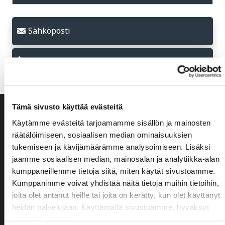
Sähköposti
+31 20 810 00 11
Tämä sivusto käyttää evästeitä
Olemme ylpeitä näistä
Käytämme evästeitä tarjoamamme sisällön ja mainosten
räätälöimiseen, sosiaalisen median ominaisuuksien
tukemiseen ja kävijämäärämme analysoimiseen. Lisäksi
8,9
jaamme sosiaalisen median, mainosalan ja analytiikka-alan
kumppaneillemme tietoja siitä, miten käytät sivustoamme.
Kumppanimme voivat yhdistää näitä tietoja muihin tietoihin,
joita olet antanut heille tai joita on kerätty, kun olet käyttänyt
heidän palvelujaan. Käyttämällä sivustoamme, hyväksyt
evästeiden käytön.