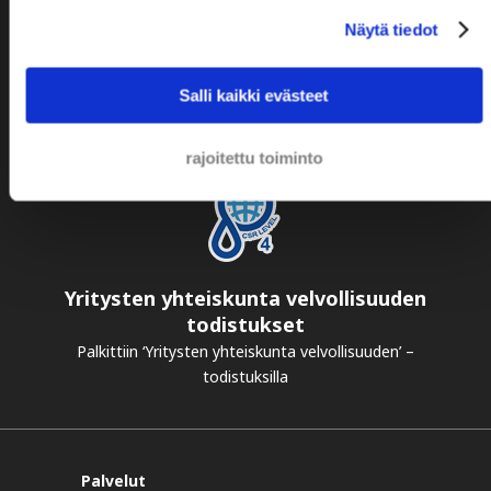
Asiakkaiden arvostelut
Näytä tiedot
Asiakkaamme ovat erittäin tyytyväisiä tarjoamaamme
palveluihin
Salli kaikki evästeet
rajoitettu toiminto
Yritysten yhteiskunta velvollisuuden
todistukset
Palkittiin ‘Yritysten yhteiskunta velvollisuuden’ –
todistuksilla
Palvelut