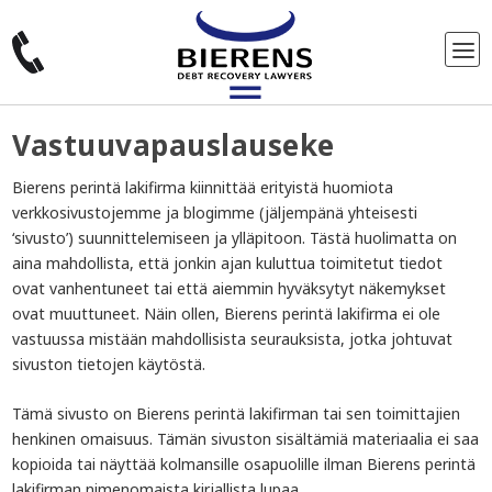
Vastuuvapauslauseke
Bierens perintä lakifirma kiinnittää erityistä huomiota
verkkosivustojemme ja blogimme (jäljempänä yhteisesti
‘sivusto’) suunnittelemiseen ja ylläpitoon. Tästä huolimatta on
aina mahdollista, että jonkin ajan kuluttua toimitetut tiedot
ovat vanhentuneet tai että aiemmin hyväksytyt näkemykset
ovat muuttuneet. Näin ollen, Bierens perintä lakifirma ei ole
vastuussa mistään mahdollisista seurauksista, jotka johtuvat
sivuston tietojen käytöstä.
Tämä sivusto on Bierens perintä lakifirman tai sen toimittajien
henkinen omaisuus. Tämän sivuston sisältämiä materiaalia ei saa
kopioida tai näyttää kolmansille osapuolille ilman Bierens perintä
lakifirman nimenomaista kirjallista lupaa.