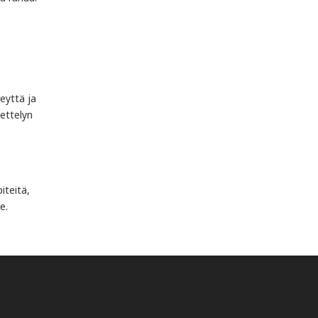
eyttä ja
ettelyn
iteitä,
e.