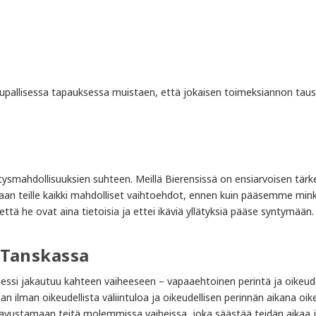
upallisessa tapauksessa muistaen, että jokaisen toimeksiannon taus
smahdollisuuksien suhteen. Meillä Bierensissä on ensiarvoisen tärk
an teille kaikki mahdolliset vaihtoehdot, ennen kuin pääsemme min
 he ovat aina tietoisia ja ettei ikäviä yllätyksiä pääse syntymään.
 Tanskassa
essi jakautuu kahteen vaiheeseen – vapaaehtoinen perintä ja oikeude
an ilman oikeudellista väliintuloa ja oikeudellisen perinnän aikana oi
vustamaan teitä molemmissa vaiheissa, joka säästää teidän aikaa j