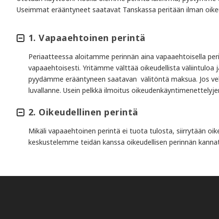
Useimmat erääntyneet saatavat Tanskassa peritään ilman oikeude
1. Vapaaehtoinen perintä
Periaatteessa aloitamme perinnän aina vapaaehtoisella per
vapaaehtoisesti. Yritämme välttää oikeudellista väliintuloa j
pyydämme erääntyneen saatavan välitöntä maksua. Jos vel
luvallanne. Usein pelkkä ilmoitus oikeudenkäyntimenettelyj
2. Oikeudellinen perintä
Mikäli vapaaehtoinen perintä ei tuota tulosta, siirrytään oi
keskustelemme teidän kanssa oikeudellisen perinnän kann