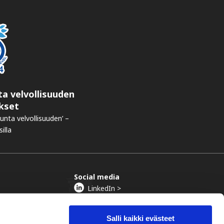
ta velvollisuuden
kset
kunta velvollisuuden’ –
illa
Social media
LinkedIn >
Instagram >
Vimeo >
Salli kaikki evästeet
YouTube >