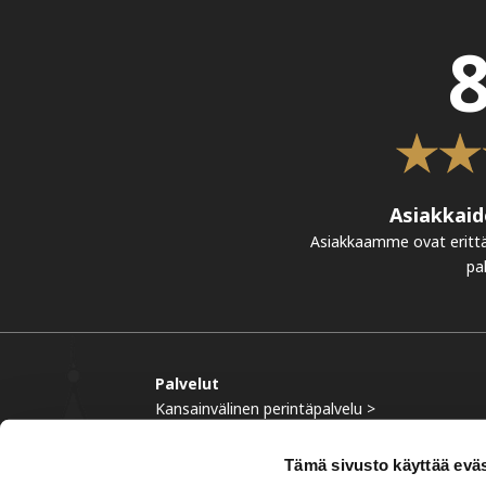
8
Asiakkaid
Asiakkaamme ovat eritt
pa
Palvelut
Kansainvälinen perintäpalvelu >
Perintä Suomessa >
Perintä Euroopan ulkopuolella >
Tämä sivusto käyttää eväs
Luotonhallinta >