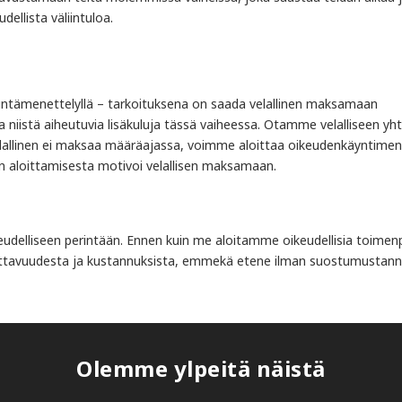
llista väliintuloa.
intämenettelyllä – tarkoituksena on saada velallinen maksamaan
a niistä aiheutuvia lisäkuluja tässä vaiheessa. Otamme velalliseen yht
allinen ei maksaa määräajassa, voimme aloittaa oikeudenkäyntimen
en aloittamisesta motivoi velallisen maksamaan.
keudelliseen perintään. Ennen kuin me aloitamme oikeudellisia toimenp
attavuudesta ja kustannuksista, emmekä etene ilman suostumustann
Olemme ylpeitä näistä