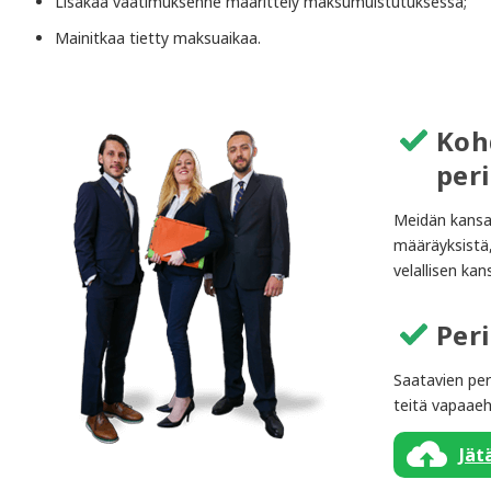
Lisäkää vaatimuksenne määrittely maksumuistutuksessa;
Mainitkaa tietty maksuaikaa.
Koh
per
Meidän kansai
määräyksistä
velallisen k
Per
Saatavien pe
teitä vapaaeh
Jät