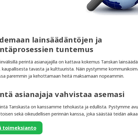
demaan lainsäädäntöjen ja
intäprosessien tuntemus
nvälisillä perintä asianajajilla on kattava kokemus Tanskan lainsäädä
, kaupallisesta tavasta ja kulttuurista. Näin pystymme kommunikoi
anssa paremmin ja kehottamaan heitä maksamaan nopeammin.
intä asianajaja vahvistaa asemasi
rintä Tanskasta on kanssamme tehokasta ja edullista. Pystymme a
toisen sekä oikeudellisen perinnän kanssa, joka säästää teidän aikaa 
ä toimeksianto