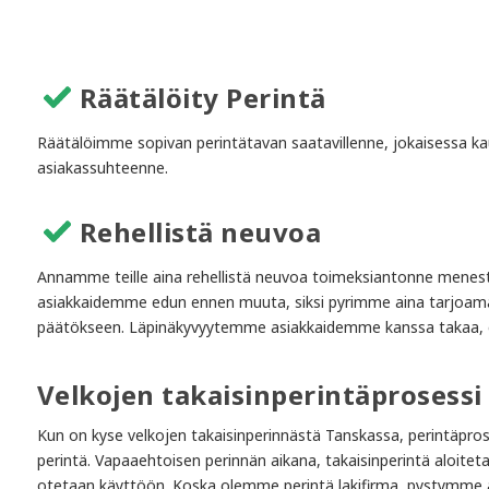
Räätälöity Perintä
Räätälöimme sopivan perintätavan saatavillenne, jokaisessa ka
asiakassuhteenne.
Rehellistä neuvoa
Annamme teille aina rehellistä neuvoa toimeksiantonne menesty
asiakkaidemme edun ennen muuta, siksi pyrimme aina tarjoama
päätökseen. Läpinäkyvyytemme asiakkaidemme kanssa takaa, että
Velkojen takaisinperintäprosessi
Kun on kyse velkojen takaisinperinnästä Tanskassa, perintäpros
perintä. Vapaaehtoisen perinnän aikana, takaisinperintä aloiteta
otetaan käyttöön. Koska olemme perintä lakifirma, pystymme a