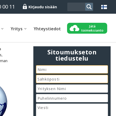
0 00 11
Kirjaudu sisään
Jätä
Yritys
Yhteystiedot
toimeksianto
a
Sitoumukseton
s,
tiedustelu
ilman