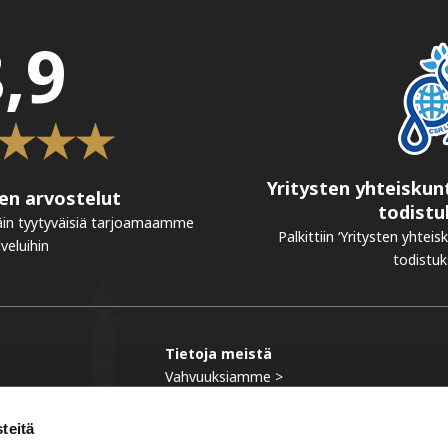
,9
Yritysten yhteiskun
en arvostelut
todistu
äin tyytyväisiä tarjoamaamme
Palkittiin ‘Yritysten yhteis
lveluihin
todistuks
Tietoja meistä
Vahvuuksiamme >
Tiimimme >
Historia >
teitä
Asiakkaitamme >