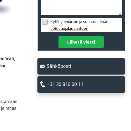
Kyllä, ymmärrän ja suostun tähän
tietosuojalausuntoon
Lähetä viesti
nnöistä,
maan
Sähköposti
+31 20 810 00 11
vustamaan
ja rahaa.