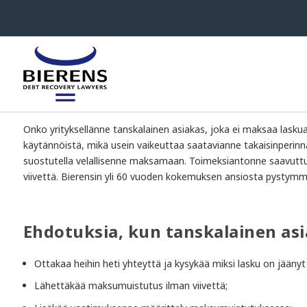
Perintä Tanskassa
Onko yrityksellänne tanskalainen asiakas, joka ei maksaa lasku
käytännöistä, mikä usein vaikeuttaa saatavianne takaisinperinn
suostutella velallisenne maksamaan. Toimeksiantonne saavutt
viivettä. Bierensin yli 60 vuoden kokemuksen ansiosta pystym
Ehdotuksia, kun tanskalainen asi
Ottakaa heihin heti yhteyttä ja kysykää miksi lasku on jään
Lähettäkää maksumuistutus ilman viivettä;