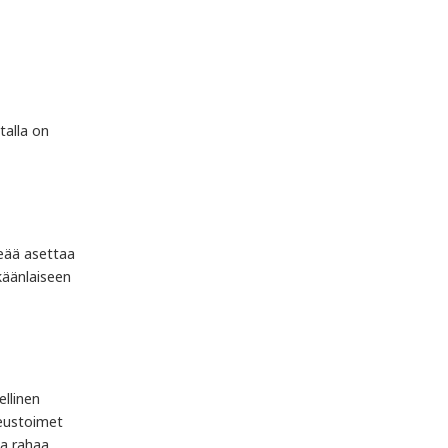
talla on
eää asettaa
käänlaiseen
llinen
keustoimet
a rahaa.