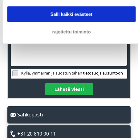
Salli kaikki evästeet
rajoitettu toiminto
Kyllä, ymmärrän ja suostun tähän
tietosuojalausuntoon
Lähetä viesti
Sähköposti
+31 20 810 00 11