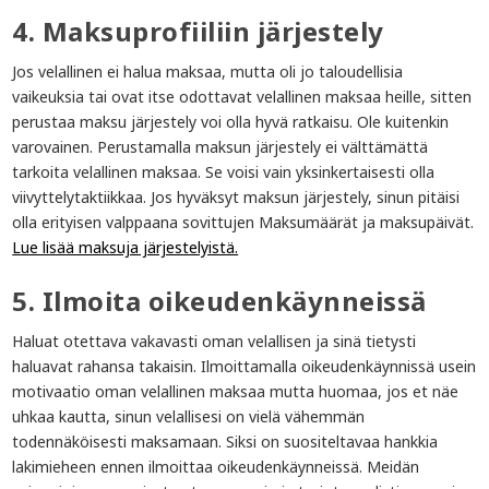
4. Maksuprofiiliin järjestely
Jos velallinen ei halua maksaa, mutta oli jo taloudellisia
vaikeuksia tai ovat itse odottavat velallinen maksaa heille, sitten
perustaa maksu järjestely voi olla hyvä ratkaisu. Ole kuitenkin
varovainen. Perustamalla maksun järjestely ei välttämättä
tarkoita velallinen maksaa. Se voisi vain yksinkertaisesti olla
viivyttelytaktiikkaa. Jos hyväksyt maksun järjestely, sinun pitäisi
olla erityisen valppaana sovittujen Maksumäärät ja maksupäivät.
Lue lisää maksuja järjestelyistä.
5. Ilmoita oikeudenkäynneissä
Haluat otettava vakavasti oman velallisen ja sinä tietysti
haluavat rahansa takaisin. Ilmoittamalla oikeudenkäynnissä usein
motivaatio oman velallinen maksaa mutta huomaa, jos et näe
uhkaa kautta, sinun velallisesi on vielä vähemmän
todennäköisesti maksamaan. Siksi on suositeltavaa hankkia
lakimieheen ennen ilmoittaa oikeudenkäynneissä. Meidän