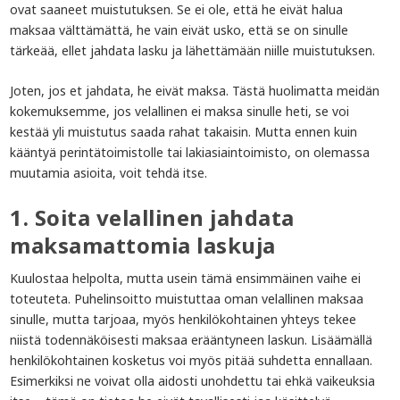
ovat saaneet muistutuksen. Se ei ole, että he eivät halua
maksaa välttämättä, he vain eivät usko, että se on sinulle
tärkeää, ellet jahdata lasku ja lähettämään niille muistutuksen.
Joten, jos et jahdata, he eivät maksa. Tästä huolimatta meidän
kokemuksemme, jos velallinen ei maksa sinulle heti, se voi
kestää yli muistutus saada rahat takaisin. Mutta ennen kuin
kääntyä perintätoimistolle tai lakiasiaintoimisto, on olemassa
muutamia asioita, voit tehdä itse.
1. Soita velallinen jahdata
maksamattomia laskuja
Kuulostaa helpolta, mutta usein tämä ensimmäinen vaihe ei
toteuteta. Puhelinsoitto muistuttaa oman velallinen maksaa
sinulle, mutta tarjoaa, myös henkilökohtainen yhteys tekee
niistä todennäköisesti maksaa erääntyneen laskun. Lisäämällä
henkilökohtainen kosketus voi myös pitää suhdetta ennallaan.
Esimerkiksi ne voivat olla aidosti unohdettu tai ehkä vaikeuksia