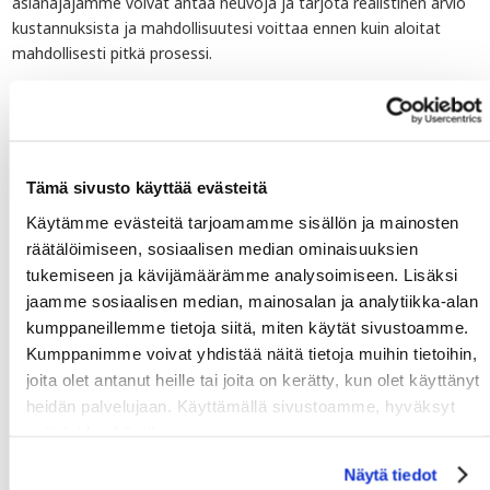
asianajajamme voivat antaa neuvoja ja tarjota realistinen arvio
kustannuksista ja mahdollisuutesi voittaa ennen kuin aloitat
mahdollisesti pitkä prosessi.
6. Tuo perintäyritys asiantuntija
Maksamattomien laskujen jahtaaminen on aikaa vievää, taakka
resursseja ja monissa tapauksissa eivät onnistu, mutta emme
Tämä sivusto käyttää evästeitä
voi lievittää painetta. Siirrä asia meille ja teemme jahtaa sinua.
Käytämme evästeitä tarjoamamme sisällön ja mainosten
Tietenkin voit seurata vaiheita itse kuten olemme hahmoteltu,
mutta perintäyritys lakiasiaintoimisto, meillä on enemmän
räätälöimiseen, sosiaalisen median ominaisuuksien
välineitä käytössämme, erityisesti tietoa lain, jotta onnistumme
tukemiseen ja kävijämäärämme analysoimiseen. Lisäksi
ja sinut rahasi takaisin – nopeasti.
jaamme sosiaalisen median, mainosalan ja analytiikka-alan
kumppaneillemme tietoja siitä, miten käytät sivustoamme.
Kumppanimme voivat yhdistää näitä tietoja muihin tietoihin,
joita olet antanut heille tai joita on kerätty, kun olet käyttänyt
heidän palvelujaan. Käyttämällä sivustoamme, hyväksyt
Sitoumukseton tiedustelu
evästeiden käytön.
Näytä tiedot