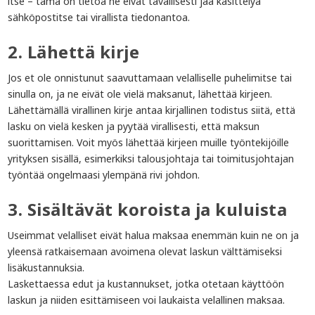
itse – tämä on tietoa he eivät tavallisesti jaa käsittelyä
sähköpostitse tai virallista tiedonantoa.
2. Lähettä kirje
Jos et ole onnistunut saavuttamaan velalliselle puhelimitse tai
sinulla on, ja ne eivät ole vielä maksanut, lähettää kirjeen.
Lähettämällä virallinen kirje antaa kirjallinen todistus siitä, että
lasku on vielä kesken ja pyytää virallisesti, että maksun
suorittamisen. Voit myös lähettää kirjeen muille työntekijöille
yrityksen sisällä, esimerkiksi talousjohtaja tai toimitusjohtajan
työntää ongelmaasi ylempänä rivi johdon.
3. Sisältävät koroista ja kuluista
Useimmat velalliset eivät halua maksaa enemmän kuin ne on ja
yleensä ratkaisemaan avoimena olevat laskun välttämiseksi
lisäkustannuksia.
Laskettaessa edut ja kustannukset, jotka otetaan käyttöön
laskun ja niiden esittämiseen voi laukaista velallinen maksaa.