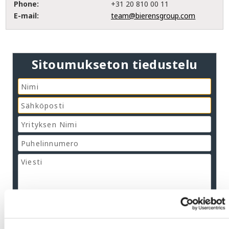
Phone:
+31 20 810 00 11
E-mail:
team@bierensgroup.com
Sitoumukseton tiedustelu
Kyllä, ymmärrän ja suostun tähän
tietosuojalausuntoon