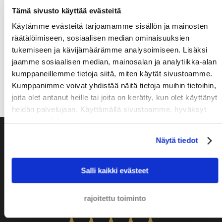
Tämä sivusto käyttää evästeitä
Lähetä viesti
Käytämme evästeitä tarjoamamme sisällön ja mainosten
räätälöimiseen, sosiaalisen median ominaisuuksien
tukemiseen ja kävijämäärämme analysoimiseen. Lisäksi
Sähköposti
jaamme sosiaalisen median, mainosalan ja analytiikka-alan
kumppaneillemme tietoja siitä, miten käytät sivustoamme.
+31 20 810 00 11
Kumppanimme voivat yhdistää näitä tietoja muihin tietoihin,
joita olet antanut heille tai joita on kerätty, kun olet käyttänyt
heidän palvelujaan. Käyttämällä sivustoamme, hyväksyt
evästeiden käytön.
Olemme ylpeitä näistä
Näytä tiedot
Salli kaikki evästeet
8,9
rajoitettu toiminto