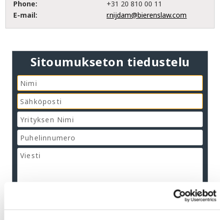
Phone:
+31 20 810 00 11
E-mail:
r.nijdam@bierenslaw.com
Sitoumukseton tiedustelu
Kyllä, ymmärrän ja suostun tähän
tietosuojalausuntoon