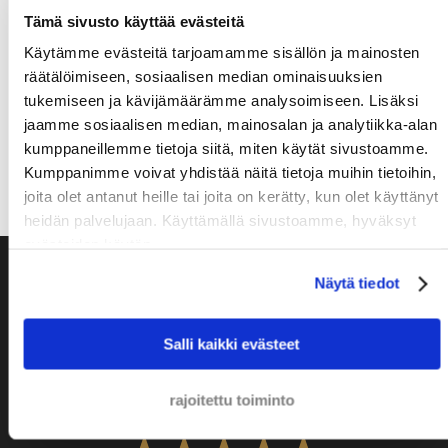
Tämä sivusto käyttää evästeitä
Lähetä viesti
Käytämme evästeitä tarjoamamme sisällön ja mainosten
räätälöimiseen, sosiaalisen median ominaisuuksien
tukemiseen ja kävijämäärämme analysoimiseen. Lisäksi
Sähköposti
jaamme sosiaalisen median, mainosalan ja analytiikka-alan
kumppaneillemme tietoja siitä, miten käytät sivustoamme.
+31 20 810 00 11
Kumppanimme voivat yhdistää näitä tietoja muihin tietoihin,
joita olet antanut heille tai joita on kerätty, kun olet käyttänyt
heidän palvelujaan. Käyttämällä sivustoamme, hyväksyt
evästeiden käytön.
Olemme ylpeitä näistä
Näytä tiedot
Salli kaikki evästeet
8,9
rajoitettu toiminto