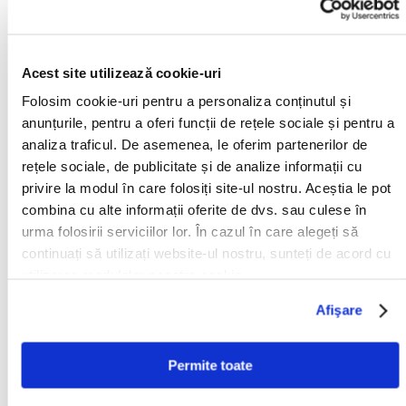
administrator judiciar desemnat de instanta va distribui
activele debitorului tuturor creditorilor.
Acest site utilizează cookie-uri
Procedura civila de drept comun
Demararea procedurii civile de drept comun se poate
Folosim cookie-uri pentru a personaliza conținutul și
anunțurile, pentru a oferi funcții de rețele sociale și pentru a
face atat intr-un litigiu, cat si in absenta lui. Aceasta
analiza traficul. De asemenea, le oferim partenerilor de
procedura presupune actionarea in instanta impotriva
rețele sociale, de publicitate și de analize informații cu
debitorului. Curtea ii poate ordona debitorului sa va
privire la modul în care folosiți site-ul nostru. Aceștia le pot
achite factura restanta. Intr-o astfel de procedura, aveti
combina cu alte informații oferite de dvs. sau culese în
la dispozitie mai multe metode pentru a aduce dovezi.
urma folosirii serviciilor lor. În cazul în care alegeți să
Deseori, instanta va incerca sa determine cele doua
continuați să utilizați website-ul nostru, sunteți de acord cu
parti sa ajunga la un acord. Dezavantajul unor astfel de
utilizarea modulelor noastre cookie.
proceduri este durata lor lunga. In medie, procedurile
Afişare
civile din Olanda dureaza intre 6 luni si un an. Cazurile
complexe pot avea o durata chiar mai lunga
Permite toate
(aproximativ 1-2 ani). Uneori este posibil ca debitorul sa
faca apel, ceea ce prelungeste timpul de solutionare a