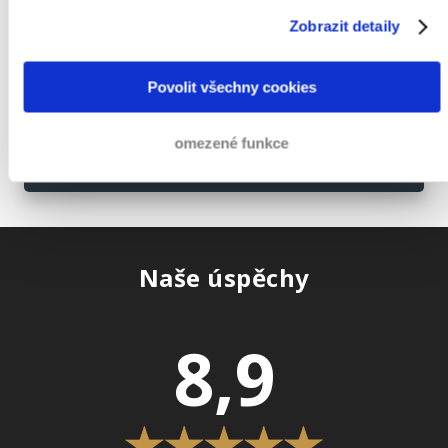
Odeslat
Zobrazit detaily
Povolit všechny cookies
E-mail
omezené funkce
+42 022 888 14 49
Naše úspěchy
8,9