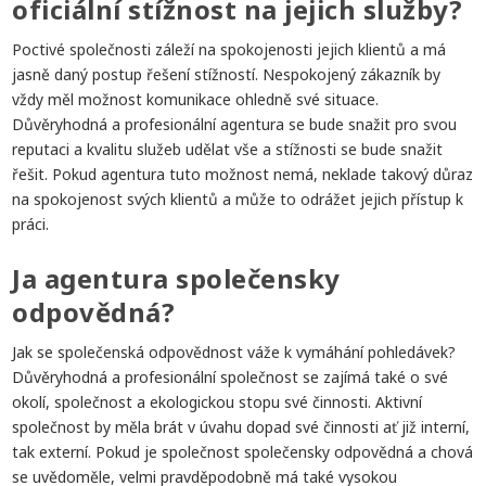
oficiální stížnost na jejich služby?
Poctivé společnosti záleží na spokojenosti jejich klientů a má
jasně daný postup řešení stížností. Nespokojený zákazník by
vždy měl možnost komunikace ohledně své situace.
Důvěryhodná a profesionální agentura se bude snažit pro svou
reputaci a kvalitu služeb udělat vše a stížnosti se bude snažit
řešit. Pokud agentura tuto možnost nemá, neklade takový důraz
na spokojenost svých klientů a může to odrážet jejich přístup k
práci.
Ja agentura společensky
odpovědná?
Jak se společenská odpovědnost váže k vymáhání pohledávek?
Důvěryhodná a profesionální společnost se zajímá také o své
okolí, společnost a ekologickou stopu své činnosti. Aktivní
společnost by měla brát v úvahu dopad své činnosti ať již interní,
tak externí. Pokud je společnost společensky odpovědná a chová
se uvědoměle, velmi pravděpodobně má také vysokou