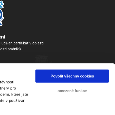
ní
 udělen certifikát v oblasti
osti podniků.
Social media
Povolit všechny cookies
LinkedIn >
těvnosti
Instagram >
tnery pro
Vimeo >
omezené funkce
cemi, které jste
YouTube >
ete v používání