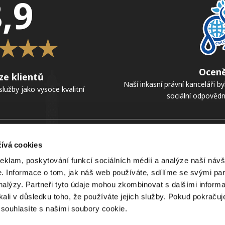
,9
Oceně
ze klientů
Naší inkasní právní kanceláři byl
služby jako vysoce kvalitní
sociální odpovědn
O nás
ívá cookies
Silné stránky >
reklam, poskytování funkcí sociálních médií a analýze naší návš
Náš tým >
 Informace o tom, jak náš web používáte, sdílíme se svými par
Historie >
analýzy. Partneři tyto údaje mohou zkombinovat s dalšími informa
Reference >
skali v důsledku toho, že používáte jejich služby. Pokud pokračuj
souhlasíte s našimi soubory cookie.