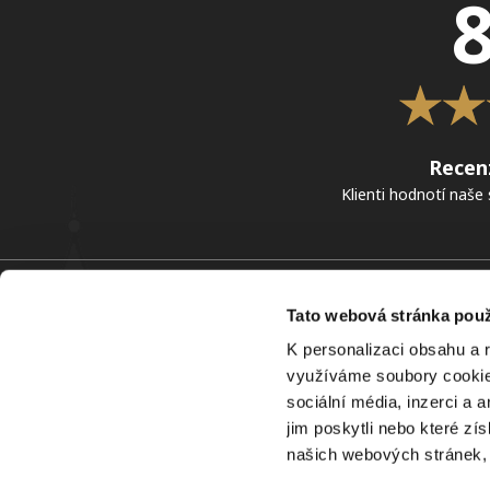
8
Recen
Klienti hodnotí naše 
Služby
Tato webová stránka použ
Mezinárodní vymáhání pohledávek >
K personalizaci obsahu a 
Vymáhání pohledávek v České republice >
využíváme soubory cookie.
Vymáhání pohledávek mimo Evropu >
sociální média, inzerci a 
Poradenství v oblasti pohledávek >
jim poskytli nebo které zí
Znalostní banka >
našich webových stránek, 