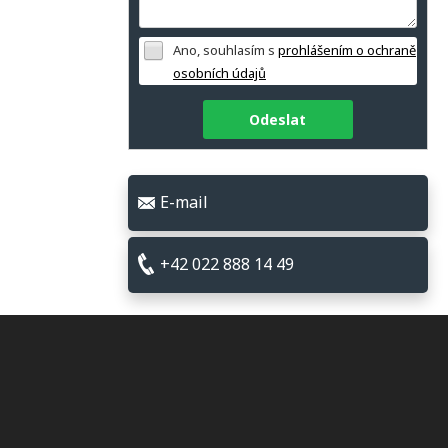
Ano, souhlasím s
prohlášením o ochraně
osobních údajů
Odeslat
E-mail
+42 022 888 14 49