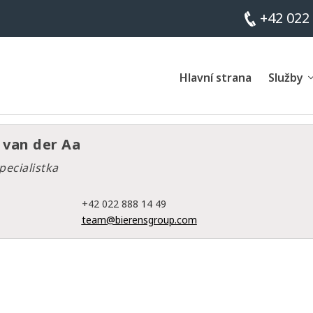
+42 022
Hlavní strana
Služby
 van der Aa
pecialistka
+42 022 888 14 49
team@bierensgroup.com