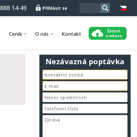
 888 14 49
Přihlásit se
Žádost
Ceník
O nás
Kontakt
o inkaso
Nezávazná poptávka