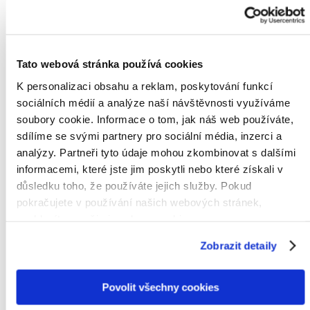
Obecně můžeme proces vymáhání pohledávky rozdělit na dvě
stádia. V rámci mimosoudního inkasa dochází k vymáhání
pohledávky bez účasti soudního orgánu, zatímco ve fázi soudní
Tato webová stránka používá cookies
je účast soudu nevyhnutelná. Jako právní kancelář Vám můžeme
pomoci v obou výše uvedených etapách. Většina pohledávek je
K personalizaci obsahu a reklam, poskytování funkcí
uspokojena již ve fázi mimosoudní.
sociálních médií a analýze naší návštěvnosti využíváme
soubory cookie. Informace o tom, jak náš web používáte,
sdílíme se svými partnery pro sociální média, inzerci a
1. Mimosoudní inkaso
analýzy. Partneři tyto údaje mohou zkombinovat s dalšími
V zásadě zahajujeme proces vymáhání pohledávky vždy
informacemi, které jste jim poskytli nebo které získali v
nejdříve mimosoudní cestou. Upomeneme dlužníka a
důsledku toho, že používáte jejich služby. Pokud
vyzveme jej k uhrazení pohledávky. Vždy se pokusíme nalézt
pokračujete v používání našich webových stránek,
přátelské řešení a v některých případech se s dlužníkem
souhlasíte s našimi soubory cookie.
setkáme osobně. Pro úspěšné vyjednávání je výhodné být
zastoupen lokálním právníkem. Ten mluví stejným jazykem
Zobrazit detaily
jako dlužník a rozumí místním vyjednávacích technikám.
Pokud dlužník nereaguje, upozorníme jej na nadcházející
Povolit všechny cookies
soudní proceduru. Právě tento moment je často motivační a
vede k uhrazení dluhu.