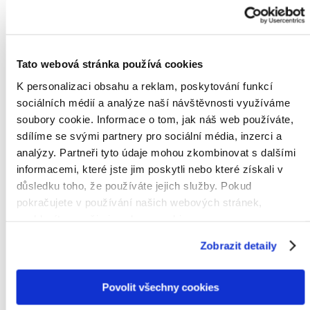
Obecně můžeme proces vymáhání pohledávky rozdělit na dvě
stádia. V rámci mimosoudního inkasa dochází k vymáhání
pohledávky bez účasti soudního orgánu, zatímco ve fázi soudní
Tato webová stránka používá cookies
je účast soudu nevyhnutelná. Jako právní kancelář Vám můžeme
pomoci v obou výše uvedených etapách. Většina pohledávek je
K personalizaci obsahu a reklam, poskytování funkcí
uspokojena již ve fázi mimosoudní.
sociálních médií a analýze naší návštěvnosti využíváme
soubory cookie. Informace o tom, jak náš web používáte,
sdílíme se svými partnery pro sociální média, inzerci a
1. Mimosoudní inkaso
analýzy. Partneři tyto údaje mohou zkombinovat s dalšími
V zásadě zahajujeme proces vymáhání pohledávky vždy
informacemi, které jste jim poskytli nebo které získali v
nejdříve mimosoudní cestou. Upomeneme dlužníka a
důsledku toho, že používáte jejich služby. Pokud
vyzveme jej k uhrazení pohledávky. Vždy se pokusíme nalézt
pokračujete v používání našich webových stránek,
přátelské řešení a v některých případech se s dlužníkem
souhlasíte s našimi soubory cookie.
setkáme osobně. Pro úspěšné vyjednávání je výhodné být
zastoupen lokálním právníkem. Ten mluví stejným jazykem
Zobrazit detaily
jako dlužník a rozumí místním vyjednávacích technikám.
Pokud dlužník nereaguje, upozorníme jej na nadcházející
Povolit všechny cookies
soudní proceduru. Právě tento moment je často motivační a
vede k uhrazení dluhu.