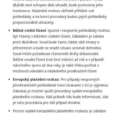
dlužník není schopen dluh uhradit, bude potvrzena jeho
insolvence. Následně mohou věřitelé přihlásit své
pohledávky a na konci procedury budou jejich pohledávky
proporcionálně uhrazeny.
Běžné civilní řízení
: Sporné i nesporné pohledávky mohou
být řešeny v běžném civilním řízení. Základem je žaloba
proti dlužníkovi. Soud bude často žádat obě strany o
přítomnost a bude se snažit situaci urovnat dohodou.
Soud může požadovat různorodé druhy dokazování.
Běžné soudní řízení trvá šest měsíců až rok a v případě
náročného sporu až dva roky. Je také třeba počítat s
možností odvolání a následného prodloužení řízení.
Evropský platební rozkaz:
Pro případy nesporných
přeshraničních pohledávek mezi stranami v EU (s výjimkou
Dánska) je možné využít procedury vydání evropského
platebního rozkazu. Náš právník Vás bude informovat, zda
je tato procedura pro Váš případ vhodná.
Proces vydání evropského platebního rozkazu je zahájen