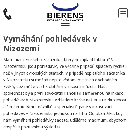
Vymáhání pohledávek v
Nizozemí
Máte nizozemského zákazníka, který nezaplatil fakturu? V
Nizozemsku jsou pohledávky ve většině případů spláceny rychleji
než v jiných evropských státech. V případě neplatícího zákazníka
v Nizozemsku si možná nejste vědomi místních obchodních
zvyků, což může vést k obtížím v inkasním řízení. Naše
společnost byla první advokátní kanceláří zaměřenou na inkaso
pohledávek v Nizozemsku. Vzhledem k více než 60leté zkušenosti
a širokému týmu právníků a specialistů jsme v inkasování
pohledávek v Nizozemsku jedničkou na trhu. Od okamžiku, kdy
nám vymáhání pohledávky zadáte, uděláme maximum, abychom
dospěli k pozitivnímu výsledku.