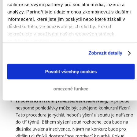
sdílíme se svými partnery pro sociální média, inzerci a
Návrh na konkurz
: Nejefektivnějším nástrojem pro
inkaso pohledávky v Nizozemsku je navržení konkurzu
analýzy. Partneři tyto údaje mohou zkombinovat s dalšími
dlužníka. Tímto krokem dojde k rychlému, nenákladnému a
informacemi, které jste jim poskytli nebo které získali v
maximálnímu tlaku na tuto osobu.
důsledku toho, že používáte jejich služby. Pokud
pokračujete v používání našich webových stránek,
souhlasíte s našimi soubory cookie.
2. Soudní inkaso
Zobrazit detaily
Pokud dlužník nezaplatí dluh ve fázi mimosoudní, po
konzultaci s Vámi zvolíme cestu soudní. Vždy budete v
předstihu informováni o možných nákladech a nikdy
Povolit všechny cookies
nezahájíme soudní řízení bez Vašeho souhlasu. V Nizozemsku
se nabízí několik variant soudního inkasa, z nichž
omezené funkce
nejdůležitějšími jsou:
Insolvenční řízení (
Faillissementsaanvraag
)
: V případě
nesporné pohledávky může být zahájeno konkurzní řízení.
Tato procedura je rychlá, neboť slyšení u soudu je nařízeno
do tří týdnů. Během slyšení soud rozhodne, zda bude na
dlužníka uvalena insolvence. Návrh na konkurz bude pro
většinu dlužníků dostatečnou motivací k platbě. Pokud