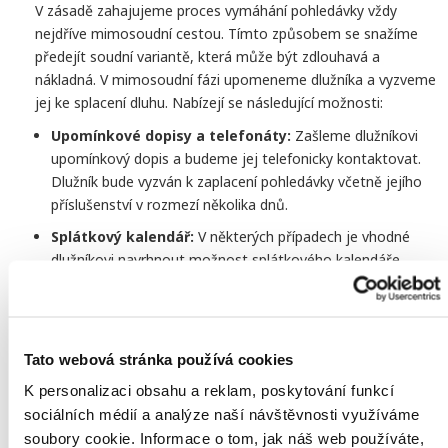
V zásadě zahajujeme proces vymáhání pohledávky vždy
nejdříve mimosoudní cestou. Tímto způsobem se snažíme
předejít soudní variantě, která může být zdlouhavá a
nákladná. V mimosoudní fázi upomeneme dlužníka a vyzveme
jej ke splacení dluhu. Nabízejí se následující možnosti:
Upomínkové dopisy a telefonáty:
Zašleme dlužníkovi
upomínkový dopis a budeme jej telefonicky kontaktovat.
Dlužník bude vyzván k zaplacení pohledávky včetně jejího
příslušenství v rozmezí několika dnů.
Splátkový kalendář:
V některých případech je vhodné
dlužníkovi navrhnout možnost splátkového kalendáře.
Tento dokument může být v budoucnu využit jako důkazní
prostředek, neboť souhlasem dlužníka dochází zároveň k
uznání dluhu.
Tato webová stránka používá cookies
Oznámení nadcházející soudní fáze:
Často právě blížící
se soudní proces motivuje dlužníka k platbě. Dlužníci
K personalizaci obsahu a reklam, poskytování funkcí
nechtějí riskovat možné náklady spojené se soudním
sociálních médií a analýze naší návštěvnosti využíváme
řízením.
soubory cookie. Informace o tom, jak náš web používáte,