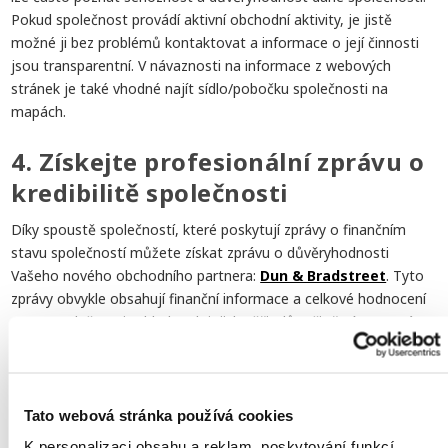
Pokud společnost provádí aktivní obchodní aktivity, je jistě
možné ji bez problémů kontaktovat a informace o její činnosti
jsou transparentní. V návaznosti na informace z webových
stránek je také vhodné najít sídlo/pobočku společnosti na
mapách.
4. Získejte profesionální zprávu o
kredibilitě společnosti
Díky spoustě společností, které poskytují zprávy o finančním
stavu společností můžete získat zprávu o důvěryhodnosti
Vašeho nového obchodního partnera:
Dun & Bradstreet
. Tyto
zprávy obvykle obsahují finanční informace a celkové hodnocení
stavu společnosti vzhledem k jejich věřitelům či třetím stranám.
Více informací
Přejete si získat více informací o tom,
jak dobrými platiči jsou
Tato webová stránka používá cookies
evropské společnosti
? Kontaktujte nás ještě dnes.
K personalizaci obsahu a reklam, poskytování funkcí