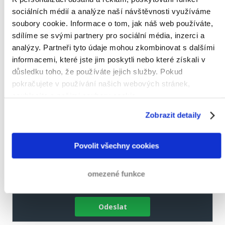
sociálních médií a analýze naší návštěvnosti využíváme
soubory cookie. Informace o tom, jak náš web používáte,
Nezávazná poptávka
sdílíme se svými partnery pro sociální média, inzerci a
analýzy. Partneři tyto údaje mohou zkombinovat s dalšími
informacemi, které jste jim poskytli nebo které získali v
důsledku toho, že používáte jejich služby. Pokud
pokračujete v používání našich webových stránek,
souhlasíte s našimi soubory cookie.
Zobrazit detaily
Povolit všechny cookies
omezené funkce
Ano, souhlasím s
prohlášením o ochraně osobních údajů
Odeslat