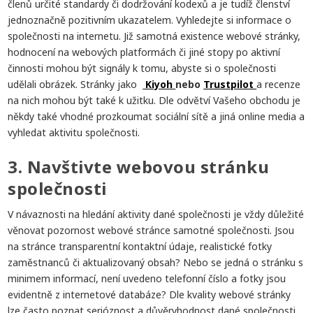
členů určité standardy či dodržování kodexů a je tudíž členství
jednoznačně pozitivním ukazatelem. Vyhledejte si informace o
společnosti na internetu. Již samotná existence webové stránky,
hodnocení na webových platformách či jiné stopy po aktivní
činnosti mohou být signály k tomu, abyste si o společnosti
udělali obrázek. Stránky jako
Kiyoh
nebo
Trustpilot
a recenze
na nich mohou být také k užitku. Dle odvětví Vašeho obchodu je
někdy také vhodné prozkoumat sociální sítě a jiná online media a
vyhledat aktivitu společnosti.
3. Navštivte webovou stránku
společnosti
V návaznosti na hledání aktivity dané společnosti je vždy důležité
věnovat pozornost webové stránce samotné společnosti. Jsou
na stránce transparentní kontaktní údaje, realistické fotky
zaměstnanců či aktualizovaný obsah? Nebo se jedná o stránku s
minimem informací, není uvedeno telefonní číslo a fotky jsou
evidentně z internetové databáze? Dle kvality webové stránky
lze často poznat serióznost a důvěryhodnost dané společnosti.