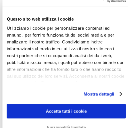
calcolati all’inizio del processo di riscossione e non
chiederemo mai costi aggiuntivi con l’evolversi del caso.
Questo sito web utilizza i cookie
Utilizziamo i cookie per personalizzare contenuti ed
AVVOCATI DI RECUPERO
annunci, per fornire funzionalità dei social media e per
CREDITI
analizzare il nostro traffico. Condividiamo inoltre
informazioni sul modo in cui utilizza il nostro sito con i
In quanto avvocati, svolgiamo la nostra professione in
nostri partner che si occupano di analisi dei dati web,
modo corretto e ci assicuriamo che non ci siano attività
pubblicità e social media, i quali potrebbero combinarle con
illecite durante la riscossione di un credito. L’elenco
altre informazioni che ha fornito loro o che hanno raccolto
riportato sopra, per quanto riassuntivo, si riferisce a
dal suo utilizzo dei loro servizi. Acconsenta ai nostri cookie
se continua ad utilizzare il nostro sito web.
tutte quelle azioni e tattiche che non metteremo in atto
per recuperare il vostro denaro. Inoltre, i nostri valori si
Mostra dettagli
discostano da ogni tipo di attività illecita.
Siamo specialisti nel recuperare crediti in modo legale e
Accetta tutti i cookie
morale. Se avete una fattura insoluta, contattateci oggi
stesso. Saremo felici di assistervi.
funzionalità limitata