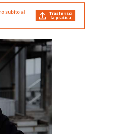
mo subito al
Trasferisci
la pratica