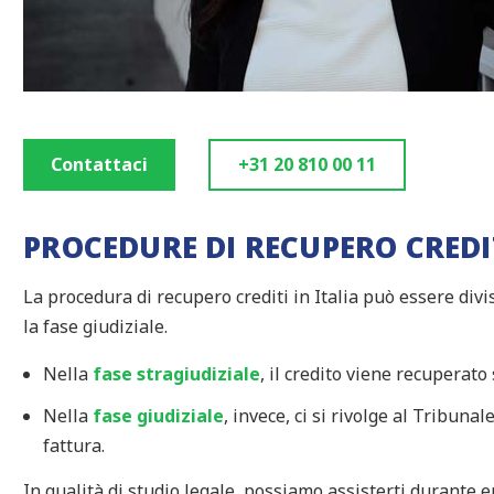
Contattaci
+31 20 810 00 11
PROCEDURE DI RECUPERO CREDIT
La procedura di recupero crediti in Italia può essere divis
la fase giudiziale.
Nella
fase stragiudiziale
, il credito viene recuperato
Nella
fase giudiziale
, invece, ci si rivolge al Tribuna
fattura.
In qualità di studio legale, possiamo assisterti durante e