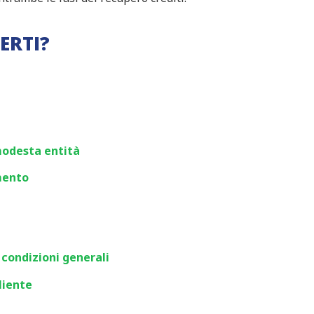
ERTI?
modesta entità
mento
 condizioni generali
liente