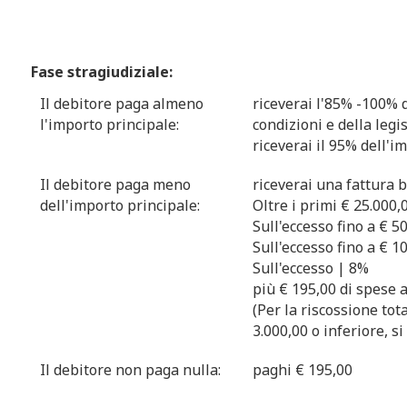
Fase stragiudiziale:
Il debitore paga almeno
riceverai l'85% -100% d
l'importo principale:
condizioni e della legi
riceverai il 95% dell'i
Il debitore paga meno
riceverai una fattura b
dell'importo principale:
Oltre i primi € 25.000,
Sull'eccesso fino a € 5
Sull'eccesso fino a € 1
Sull'eccesso | 8%
più € 195,00 di spese 
(Per la riscossione tot
3.000,00 o inferiore, s
Il debitore non paga nulla:
paghi € 195,00