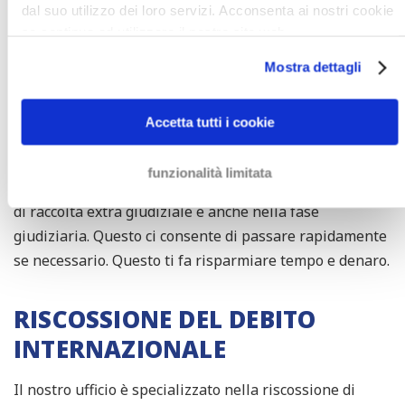
LA TUA POSIZIONE IN PIÙ
dal suo utilizzo dei loro servizi. Acconsenta ai nostri cookie
se continua ad utilizzare il nostro sito web.
FORTE CON UN AVVOCATO DI
RECUPERO CREDITI
Mostra dettagli
Avvocati di recupero crediti hanno più risorse per fare
Accetta tutti i cookie
pressione sul tuo debitore che, per esempio,
un'agenzia di recupero del debito o un ufficiale
funzionalità limitata
giudiziario. Inoltre, possiamo assistervi durante la fase
di raccolta extra giudiziale e anche nella fase
giudiziaria. Questo ci consente di passare rapidamente
se necessario. Questo ti fa risparmiare tempo e denaro.
RISCOSSIONE DEL DEBITO
INTERNAZIONALE
Il nostro ufficio è specializzato nella riscossione di