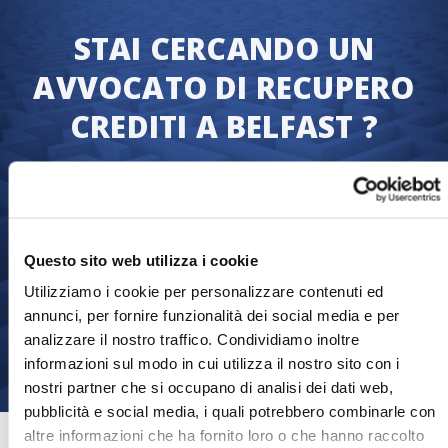
STAI CERCANDO UN
AVVOCATO DI RECUPERO
CREDITI A BELFAST ?
Ci assicuriamo che tu riceva quanto hai
diritto in fretta: il pagamento delle fatture.
Trasferisci la tua raccolta di debiti oggi e
inizieremo immediatamente il processo di
Questo sito web utilizza i cookie
recupero crediti.
Utilizziamo i cookie per personalizzare contenuti ed
annunci, per fornire funzionalità dei social media e per
analizzare il nostro traffico. Condividiamo inoltre
Trasferisci la pratica
informazioni sul modo in cui utilizza il nostro sito con i
nostri partner che si occupano di analisi dei dati web,
pubblicità e social media, i quali potrebbero combinarle con
altre informazioni che ha fornito loro o che hanno raccolto