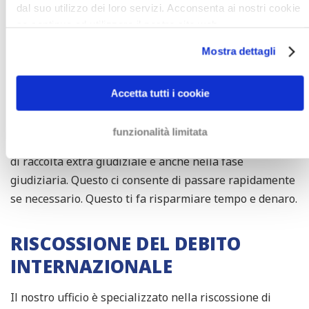
LA TUA POSIZIONE IN PIÙ
dal suo utilizzo dei loro servizi. Acconsenta ai nostri cookie
se continua ad utilizzare il nostro sito web.
FORTE CON UN AVVOCATO DI
RECUPERO CREDITI
Mostra dettagli
Avvocati di recupero crediti hanno più risorse per fare
Accetta tutti i cookie
pressione sul tuo debitore che, per esempio,
un'agenzia di recupero del debito o un ufficiale
funzionalità limitata
giudiziario. Inoltre, possiamo assistervi durante la fase
di raccolta extra giudiziale e anche nella fase
giudiziaria. Questo ci consente di passare rapidamente
se necessario. Questo ti fa risparmiare tempo e denaro.
RISCOSSIONE DEL DEBITO
INTERNAZIONALE
Il nostro ufficio è specializzato nella riscossione di