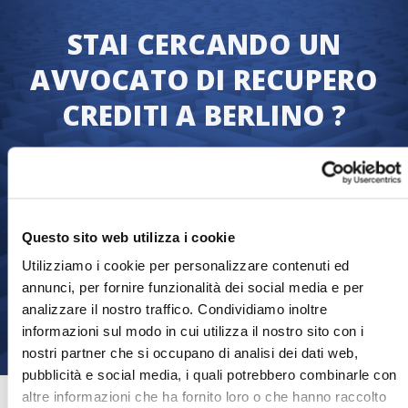
STAI CERCANDO UN
AVVOCATO DI RECUPERO
CREDITI A BERLINO ?
Ci assicuriamo che tu riceva quanto hai
diritto in fretta: il pagamento delle fatture.
Trasferisci la tua raccolta di debiti oggi e
inizieremo immediatamente il processo di
Questo sito web utilizza i cookie
recupero crediti.
Utilizziamo i cookie per personalizzare contenuti ed
annunci, per fornire funzionalità dei social media e per
analizzare il nostro traffico. Condividiamo inoltre
Trasferisci la pratica
informazioni sul modo in cui utilizza il nostro sito con i
nostri partner che si occupano di analisi dei dati web,
pubblicità e social media, i quali potrebbero combinarle con
altre informazioni che ha fornito loro o che hanno raccolto