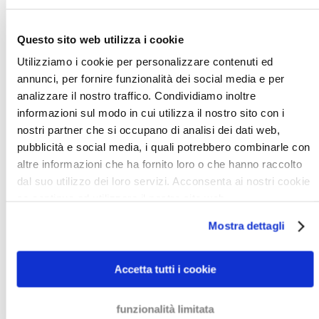
In linea di principio, iniziamo sempre il processo di
recupero crediti con la fase stragiudiziale. In questa
Questo sito web utilizza i cookie
fase, cerchiamo di impedire l'intervento della Corte,
Utilizziamo i cookie per personalizzare contenuti ed
in quanto può essere costoso. Contatteremo il tuo
annunci, per fornire funzionalità dei social media e per
debitore danese per richiedere il pagamento. In casi
analizzare il nostro traffico. Condividiamo inoltre
specifici, faremo anche una conversazione faccia a
informazioni sul modo in cui utilizza il nostro sito con i
faccia con il tuo debitore danese. Se il debitore non
nostri partner che si occupano di analisi dei dati web,
paga entro un determinato periodo di tempo,
pubblicità e social media, i quali potrebbero combinarle con
possiamo avviare procedimenti legali sulle tue
altre informazioni che ha fornito loro o che hanno raccolto
dal suo utilizzo dei loro servizi. Acconsenta ai nostri cookie
istruzioni. Annunciare un procedimento legale
se continua ad utilizzare il nostro sito web.
spesso convince il cliente in Danimarca a pagare.
Mostra dettagli
2. Recupero crediti giudiziale
Se il debitore si rifiuta di pagare durante la fase
Accetta tutti i cookie
extragiudiziale, dopo aver discusso con voi, possiamo
andare a Corte. Vi forniremo sempre informazioni in
funzionalità limitata