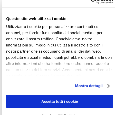
1. Recupero crediti stragiudiziale
In linea di principio, iniziamo sempre il processo di
Questo sito web utilizza i cookie
recupero crediti con la fase stragiudiziale. In questa
fase, cerchiamo di impedire l'intervento della Corte,
Utilizziamo i cookie per personalizzare contenuti ed
annunci, per fornire funzionalità dei social media e per
in quanto può essere costoso. Contatteremo il tuo
analizzare il nostro traffico. Condividiamo inoltre
debitore monegasca per richiedere il pagamento. In
informazioni sul modo in cui utilizza il nostro sito con i
casi specifici, faremo anche una conversazione faccia
nostri partner che si occupano di analisi dei dati web,
a faccia con il tuo debitore monegasca. Se il debitore
pubblicità e social media, i quali potrebbero combinarle con
non paga entro un determinato periodo di tempo,
altre informazioni che ha fornito loro o che hanno raccolto
possiamo avviare procedimenti legali sulle tue
dal suo utilizzo dei loro servizi. Acconsenta ai nostri cookie
istruzioni. Annunciare un procedimento legale
se continua ad utilizzare il nostro sito web.
spesso convince il cliente in Monaco a pagare.
Mostra dettagli
2. Recupero crediti giudiziale
Accetta tutti i cookie
Se il debitore si rifiuta di pagare durante la fase
extragiudiziale, dopo aver discusso con voi, possiamo