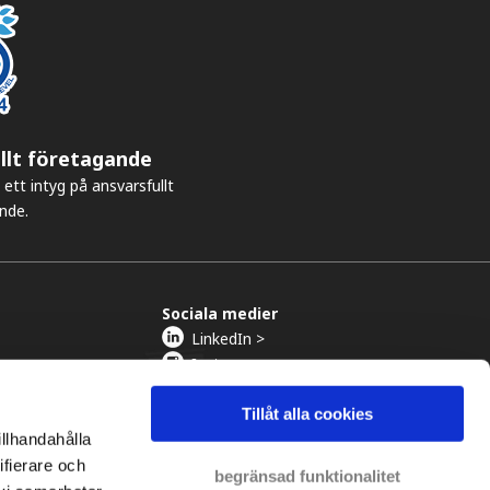
llt företagande
ett intyg på ansvarsfullt
nde.
Sociala medier
LinkedIn >
Instagram >
Vimeo >
YouTube >
Tillåt alla cookies
illhandahålla
ifierare och
begränsad funktionalitet