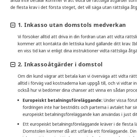
ändå inte betalar kommer vi att vidta de rättsliga åtgärder som b
de flesta krav i det första steget, det vill säga utan rättsliga åt
1. Inkasso utan domstols medverkan
Vi försöker alltid att driva in din fordran utan att vidta rätt
kommer att kontakta din lettiska kund gällande ditt krav. Ib
en viss tid kan vi enligt dina instruktioner vidta rättsliga åt
2. Inkassoåtgärder i domstol
Om din kund vägrar att betala kan vi överväga att vidta rätts
alltid i förväg vad kostnaderna kan uppgå till, och vi vidtar 
också hur vi bedömer dina chanser att vinna en sådan proce
Europeiskt betalningsföreläggande:
Under vissa föru
fordringen inte har bestridits och parterna i avtalet har 
europeiskt betalningsföreläggande kan användas i just ditt
Ett europeiskt betalningsföreläggande kräver i de flesta l
Domstolen kommer då att utfärda ett föreläggande. Din k