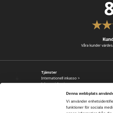
8
Kun
Våra kunder värdesä
Tjänster
Internationell inkasso >
Inkasso i Sverige >
Kredithantering >
Denna webbplats använde
Inkasso utanför Europa >
Vi använder enhetsidentifie
funktioner för sociala medi