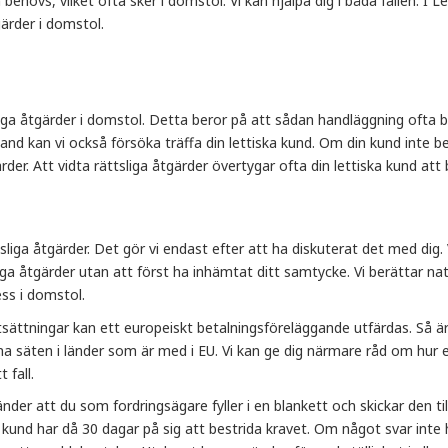
ehövs, vilket ofta sker i domstol. Vi kan hjälpa dig i båda fallen. I L
gärder i domstol.
sliga åtgärder i domstol. Detta beror på att sådan handläggning ofta bli
land kan vi också försöka träffa din lettiska kund. Om din kund inte b
gärder. Att vidta rättsliga åtgärder övertygar ofta din lettiska kund att 
liga åtgärder. Det gör vi endast efter att ha diskuterat det med dig. 
inga åtgärder utan att först ha inhämtat ditt samtycke. Vi berättar nat
ss i domstol.
tsättningar kan ett europeiskt betalningsföreläggande utfärdas. Så är
sina säten i länder som är med i EU. Vi kan ge dig närmare råd om hur 
 fall.
änder att du som fordringsägare fyller i en blankett och skickar den ti
und har då 30 dagar på sig att bestrida kravet. Om något svar inte 