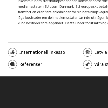
inkommit inom trettiodagarsperioden kommer domstolen at
medlemsstater i EU utom Danmark. Ett europeiskt betalning
framfört en eller flera anledningar för sin betalningsvägr
låga kostnader (en del medlemsstater tar inte ut någon k
kund bestrider föreläggandet. Detta under förutsättning att
Internationell inkasso
Latvia
Referenser
Våra s