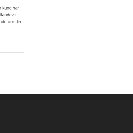
n kund har
llandevis
ande om din