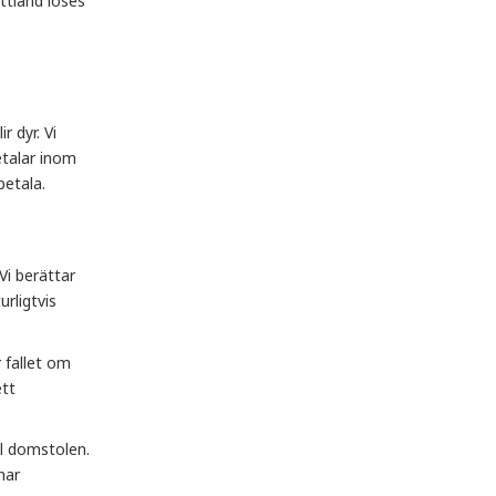
ettland löses
r dyr. Vi
etalar inom
betala.
Vi berättar
urligtvis
 fallet om
ett
ll domstolen.
har