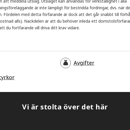
t meddela utslag. Utslaget kan användas för verkställighet i alla
sföreläggande är inte lämpligt för bestridda fordringar, dvs. när di
an. Fördelen med detta förfarande är dock att det går snabbt till förhå
ostnad alls). Nackdelen är att du behöver inleda ett domstolsförfar
 du fortfarande vill driva ditt krav vidare.
Avgifter
tyrkor
Vi är stolta över det här