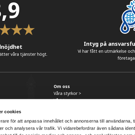
,9
Intyg på ansvarsfu
dnöjdhet
Vi har fått en utmärkelse och 
tter våra tjänster högt.
företaga
Om oss
Våra styrkor >
Vårt team >
Vår historia >
r cookies
Referenser >
rare för att anpassa innehållet och annonserna till användarna, t
er och analysera vår trafik. Vi vidarebefordrar även sådana ident