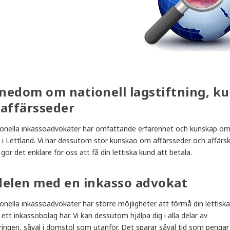
.
nedom om nationell lagstiftning, ku
 affärsseder
tionella inkassoadvokater har omfattande erfarenhet och kunskap o
n i Lettland. Vi har dessutom stor kunskao om affärsseder och affärsku
gör det enklare för oss att få din lettiska kund att betala.
delen med en inkasso advokat
ionella inkassoadvokater har större möjligheter att förmå din lettisk
ett inkassobolag har. Vi kan dessutom hjälpa dig i alla delar av
ingen, såväl i domstol som utanför. Det sparar såväl tid som pengar 