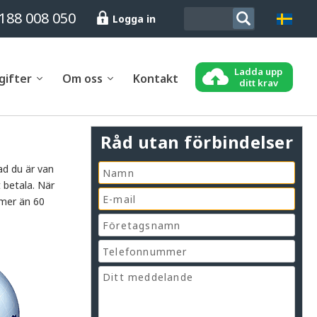
188 008 050
Logga in
Ladda upp
gifter
Om oss
Kontakt
ditt krav
Råd utan förbindelser
ad du är van
 betala. När
 mer än 60