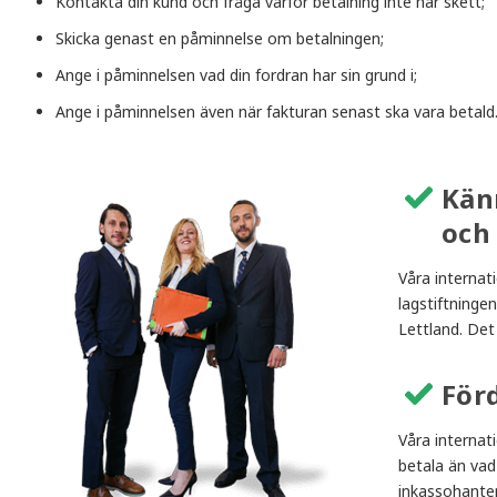
Kontakta din kund och fråga varför betalning inte har skett;
Skicka genast en påminnelse om betalningen;
Ange i påminnelsen vad din fordran har sin grund i;
Ange i påminnelsen även när fakturan senast ska vara betald
Kän
och
Våra interna
lagstiftninge
Lettland. Det 
För
Våra internat
betala än vad 
inkassohanter