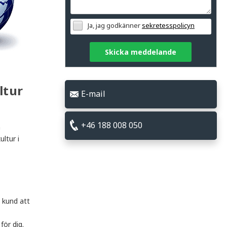
Ja, jag godkänner
sekretesspolicyn
Skicka meddelande
ltur
E-mail
+46 188 008 050
m
ltur i
a kund att
för dig.