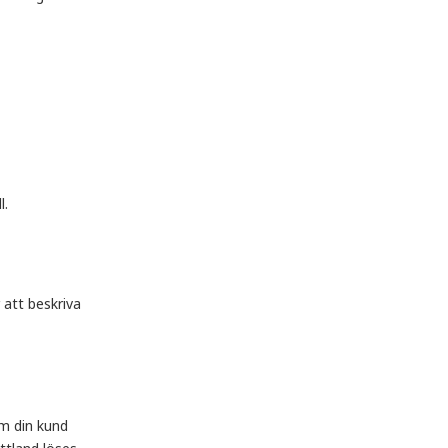
l.
 att beskriva
Om din kund